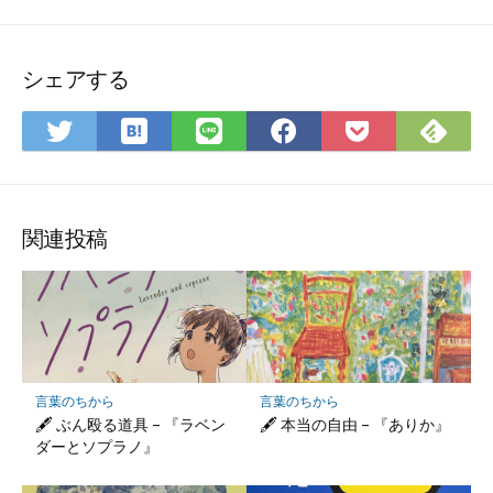
シェアする
は
Fee
Twitter
LINE
Facebook
Pocket
て
で
で
で
で
に
な
購
シ
シ
シ
保
ブ
読
ェ
ェ
ェ
存
ッ
ア
ア
ア
関連投稿
ク
マ
ー
ク
に
保
言葉のちから
言葉のちから
存
🖋 ぶん殴る道具 – 『ラベン
🖋 本当の自由 – 『ありか』
ダーとソプラノ』