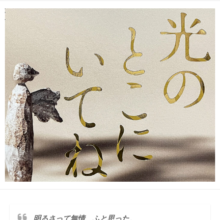
日
更
ゴ
者
新
リ
日
ー
明るさって無情、ふと思った。