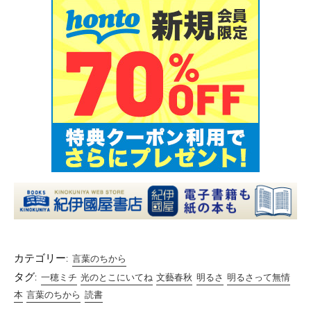
カテゴリー:
言葉のちから
タグ:
一穂ミチ
光のとこにいてね
文藝春秋
明るさ
明るさって無情
本
言葉のちから
読書