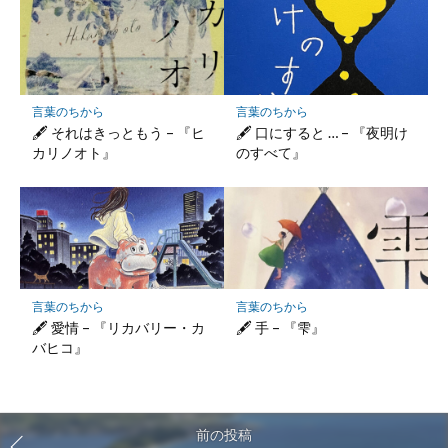
言葉のちから
言葉のちから
🖋 それはきっともう – 『ヒ
🖋 口にすると … – 『夜明け
カリノオト』
のすべて』
言葉のちから
言葉のちから
🖋 愛情 – 『リカバリー・カ
🖋 手 – 『雫』
バヒコ』
前の投稿