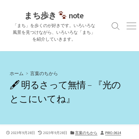
コ
ン
まち歩き
note
テ
「まち」を歩くのが好きです。いろいろな
ン
検
メ
風景を見つけながら、いろいろな「まち」
ツ
索
ニ
を紹介していきます。
切
ュ
へ
り
ー
ス
替
キ
え
ッ
プ
ホーム
>
言葉のちから
🖋 明るさって無情 – 『光の
とこにいてね』
公
最
カ
投
2023年9月28日
2023年9月28日
言葉のちから
PIRO.0614
開
終
テ
稿