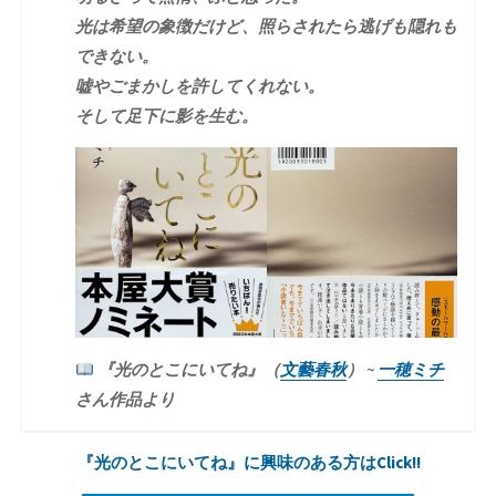
光は希望の象徴だけど、照らされたら逃げも隠れも
できない。
嘘やごまかしを許してくれない。
そして足下に影を生む。
『光のとこにいてね』（
文藝春秋
） ~
一穂ミチ
さん作品より
『光のとこにいてね』に興味のある方はClick!!