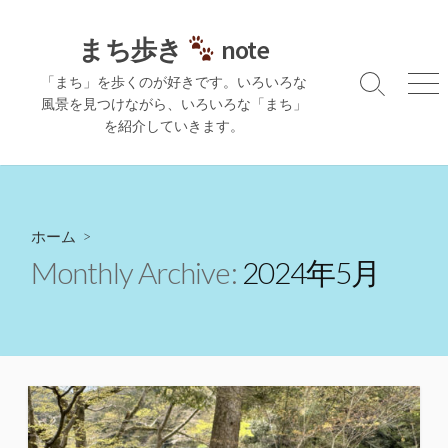
コ
ン
まち歩き
note
テ
「まち」を歩くのが好きです。いろいろな
ン
検
メ
風景を見つけながら、いろいろな「まち」
ツ
索
ニ
を紹介していきます。
切
ュ
へ
り
ー
ス
替
キ
え
ッ
プ
ホーム
>
Monthly Archive:
2024年5月