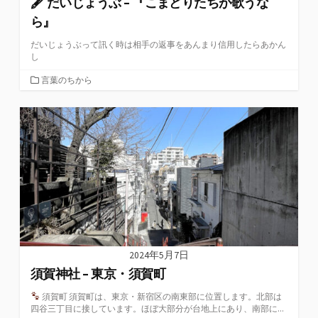
🖋 だいじょうぶ – 『こまどりたちが歌うな
ら』
だいじょうぶって訊く時は相手の返事をあんまり信用したらあかん
し
カ
言葉のちから
テ
ゴ
リ
ー
2024年5月7日
須賀神社 – 東京・須賀町
須賀町 須賀町は、東京・新宿区の南東部に位置します。北部は
四谷三丁目に接しています。ほぼ大部分が台地上にあり、南部に...