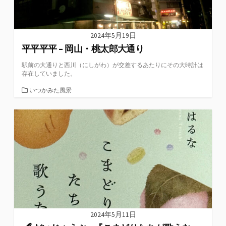
2024年5月19日
平平平平 – 岡山・桃太郎大通り
駅前の大通りと西川（にしがわ）が交差するあたりにその大時計は
存在していました。
カ
いつかみた風景
テ
ゴ
リ
ー
2024年5月11日