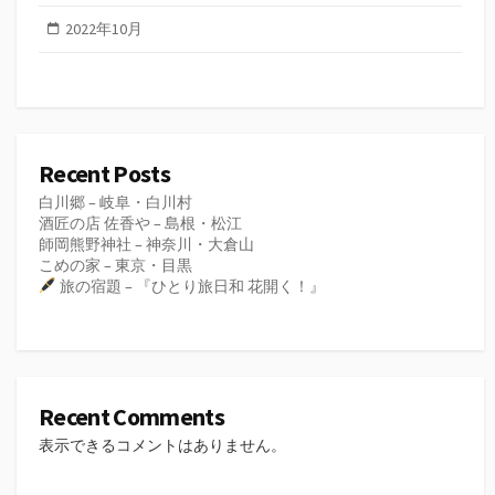
2022年10月
Recent Posts
白川郷 – 岐阜・白川村
酒匠の店 佐香や – 島根・松江
師岡熊野神社 – 神奈川・大倉山
こめの家 – 東京・目黒
旅の宿題 – 『ひとり旅日和 花開く！』
Recent Comments
表示できるコメントはありません。