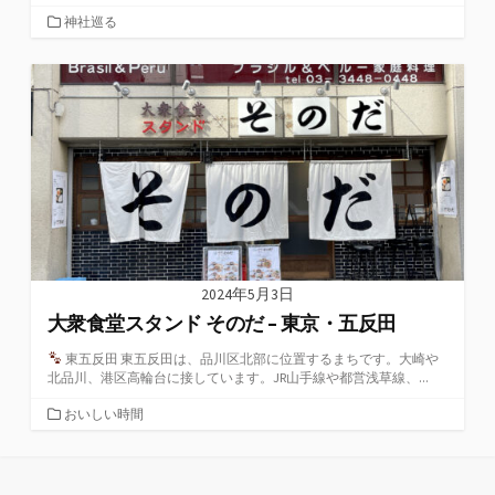
カ
神社巡る
テ
ゴ
リ
ー
2024年5月3日
大衆食堂スタンド そのだ – 東京・五反田
東五反田 東五反田は、品川区北部に位置するまちです。大崎や
北品川、港区高輪台に接しています。JR山手線や都営浅草線、...
カ
おいしい時間
テ
ゴ
リ