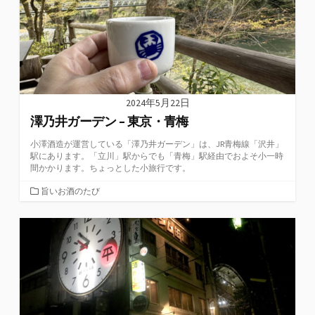
2024年5月22日
澤乃井ガーデン – 東京・青梅
小澤酒造が運営している「澤乃井ガーデン」は、JR青梅線「沢井」
駅にあります。「立川」駅からでも「青梅」駅経由でおよそ小一時
間かかります。ちょっとした小旅行です。
カ
旨いお酒のたび
テ
ゴ
リ
ー