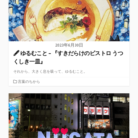
2023年6月30日
🖋 ゆるむこと – 『すきだらけのビストロ うつ
くしき一皿』
それから、大きく息を吸って、ゆるむこと。
カ
言葉のちから
テ
ゴ
リ
ー