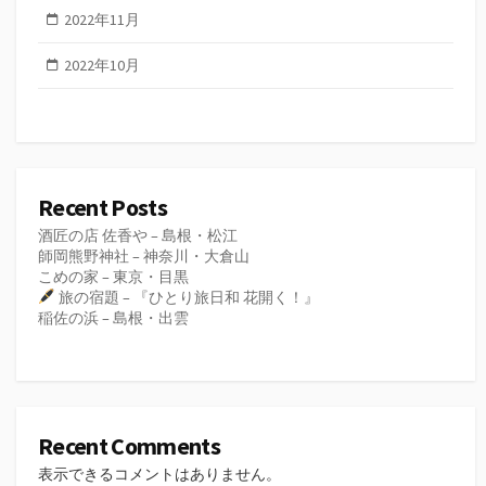
2022年11月
2022年10月
Recent Posts
酒匠の店 佐香や – 島根・松江
師岡熊野神社 – 神奈川・大倉山
こめの家 – 東京・目黒
旅の宿題 – 『ひとり旅日和 花開く！』
稲佐の浜 – 島根・出雲
Recent Comments
表示できるコメントはありません。