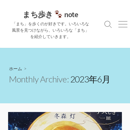
コ
ン
まち歩き
note
テ
「まち」を歩くのが好きです。いろいろな
ン
検
メ
風景を見つけながら、いろいろな「まち」
ツ
索
ニ
を紹介していきます。
切
ュ
へ
り
ー
ス
替
キ
え
ッ
プ
ホーム
>
Monthly Archive:
2023年6月