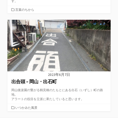
す。
カ
言葉のちから
テ
ゴ
リ
ー
2023年6月7日
出合頭 – 岡山・出石町
岡山後楽園の繋がる鶴見橋のたもとにある出石（いずし）町の路
地。
アラートの役目を立派に果たしていると思います。
カ
いつかみた風景
テ
ゴ