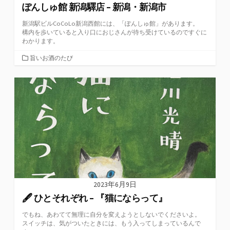
ぽんしゅ館 新潟驛店 – 新潟・新潟市
新潟駅ビルCoCoLo新潟西館には、「ぽんしゅ館」があります。
構内を歩いていると入り口におじさんが待ち受けているのですぐに
わかります。
カ
旨いお酒のたび
テ
ゴ
リ
ー
2023年6月9日
🖋 ひとそれぞれ – 『猫にならって』
でもね、あわてて無理に自分を変えようとしないでくださいよ。
スイッチは、気がついたときには、もう入ってしまっているんで