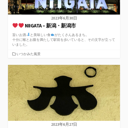
2023年6月30日
NIIGATA – 新潟・新潟市
旨いお酒
と美味しい食
がたくさんあるまち。
十分に喉とお腹を満たして駅前を歩いていると、その文字が立って
いました。
カ
いつかみた風景
テ
ゴ
リ
ー
2023年6月27日