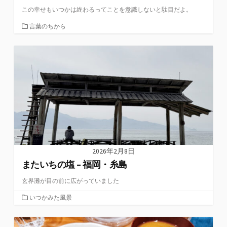
この幸せもいつかは終わるってことを意識しないと駄目だよ。
カ
言葉のちから
テ
ゴ
リ
ー
2026年2月8日
またいちの塩 – 福岡・糸島
玄界灘が目の前に広がっていました
カ
いつかみた風景
テ
ゴ
リ