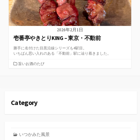
2026年2月1日
壱番亭やきとりKING – 東京・不動前
勝手に名付けた目黒沿線シリーズも4駅目。
いちばん思い入れのある「不動前」駅に辿り着きました。
カ
旨いお酒のたび
テ
ゴ
リ
ー
Category
いつかみた風景