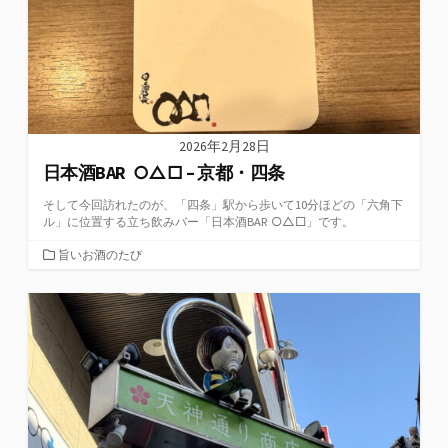
2026年2月28日
日本酒BAR ○△□ – 京都・四条
そして今回訪れたのが、「四条」駅から歩いて10分ほどの「六角下
ル」に位置する立ち飲みバー「日本酒BAR ○△□」です。
カ
旨いお酒のたび
テ
ゴ
リ
ー