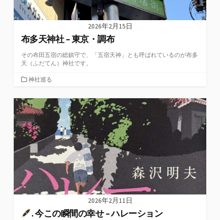
2026年2月15日
布多天神社 – 東京・調布
その布田五宿の総鎮守で、「五宿天神」とも呼ばれているのが布多
天（ふだてん）神社です。
カ
神社巡る
テ
ゴ
リ
ー
2026年2月11日
. 今この瞬間の幸せ – ハレーション