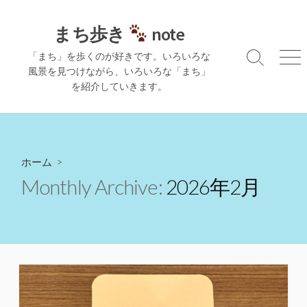
コ
ン
まち歩き
note
テ
「まち」を歩くのが好きです。いろいろな
ン
検
メ
風景を見つけながら、いろいろな「まち」
ツ
索
ニ
を紹介していきます。
切
ュ
へ
り
ー
ス
替
キ
え
ッ
プ
ホーム
>
Monthly Archive:
2026年2月