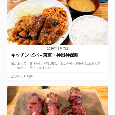
ー
2026年2月7日
キッチン ビバ – 東京・神田神保町
量があって、昔懐かしい味に出会える店が神田神保町にあると知
り、味わいに行ってきました。
カ
おいしい時間
テ
ゴ
リ
ー