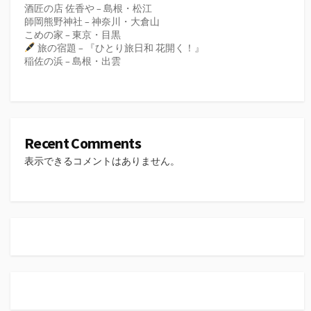
酒匠の店 佐香や – 島根・松江
師岡熊野神社 – 神奈川・大倉山
こめの家 – 東京・目黒
旅の宿題 – 『ひとり旅日和 花開く！』
稲佐の浜 – 島根・出雲
Recent Comments
表示できるコメントはありません。