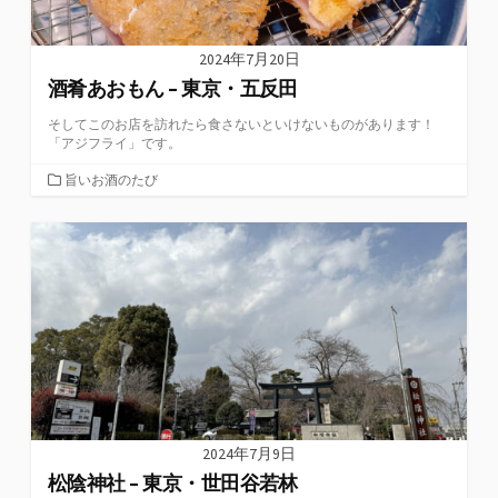
2024年7月20日
酒肴あおもん – 東京・五反田
そしてこのお店を訪れたら食さないといけないものがあります！
「アジフライ」です。
カ
旨いお酒のたび
テ
ゴ
リ
ー
2024年7月9日
松陰神社 – 東京・世田谷若林