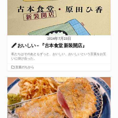
2024年7月23日
🖋 おいしい – 『古本食堂 新装開店』
私たちはそのあともずっと、おいしい、おいしいという言葉をお互
いに掛け合った。
カ
言葉のちから
テ
ゴ
リ
ー