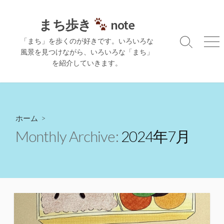
コ
ン
まち歩き
note
テ
「まち」を歩くのが好きです。いろいろな
ン
検
メ
風景を見つけながら、いろいろな「まち」
ツ
索
ニ
を紹介していきます。
切
ュ
へ
り
ー
ス
替
キ
え
ッ
プ
ホーム
>
Monthly Archive:
2024年7月