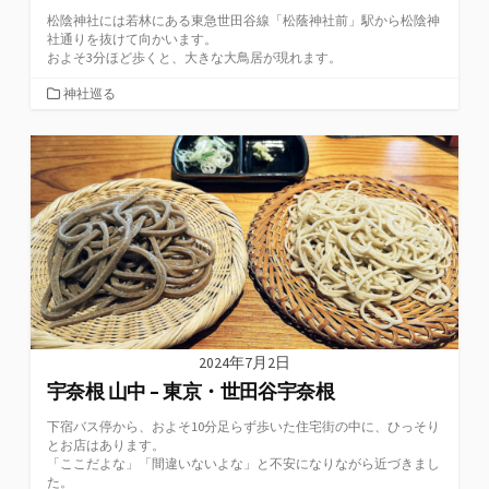
松陰神社には若林にある東急世田谷線「松蔭神社前」駅から松陰神
社通りを抜けて向かいます。
およそ3分ほど歩くと、大きな大鳥居が現れます。
カ
神社巡る
テ
ゴ
リ
ー
2024年7月2日
宇奈根 山中 – 東京・世田谷宇奈根
下宿バス停から、およそ10分足らず歩いた住宅街の中に、ひっそり
とお店はあります。
「ここだよな」「間違いないよな」と不安になりながら近づきまし
た。