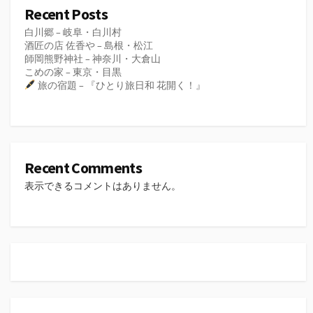
Recent Posts
白川郷 – 岐阜・白川村
酒匠の店 佐香や – 島根・松江
師岡熊野神社 – 神奈川・大倉山
こめの家 – 東京・目黒
旅の宿題 – 『ひとり旅日和 花開く！』
Recent Comments
表示できるコメントはありません。