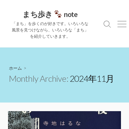
コ
ン
まち歩き
note
テ
「まち」を歩くのが好きです。いろいろな
ン
検
メ
風景を見つけながら、いろいろな「まち」
ツ
索
ニ
を紹介していきます。
切
ュ
へ
り
ー
ス
替
キ
え
ッ
プ
ホーム
>
Monthly Archive:
2024年11月