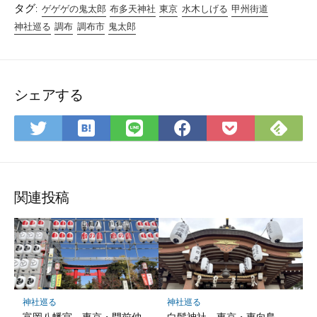
タグ:
ゲゲゲの鬼太郎
布多天神社
東京
水木しげる
甲州街道
神社巡る
調布
調布市
鬼太郎
シェアする
は
Fee
Twitter
LINE
Facebook
Pocket
て
で
で
で
で
に
な
購
シ
シ
シ
保
ブ
読
ェ
ェ
ェ
存
ッ
ア
ア
ア
関連投稿
ク
マ
ー
ク
に
保
神社巡る
神社巡る
存
富岡八幡宮 – 東京・門前仲
白鬚神社 – 東京・東向島