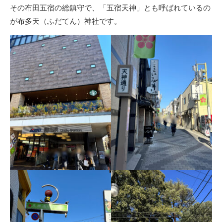
その布田五宿の総鎮守で、「五宿天神」とも呼ばれているの
が布多天（ふだてん）神社です。