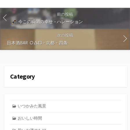
前の投稿
. 今この瞬間の幸せ – ハレーション
次の投稿
日本酒BAR ○△□ – 京都・四条
Category
いつかみた風景
おいしい時間