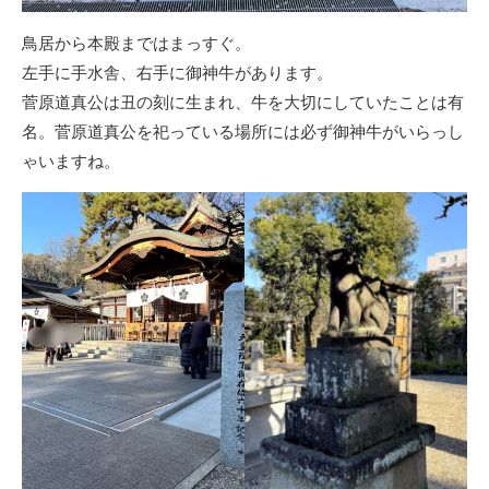
鳥居から本殿まではまっすぐ。
左手に手水舎、右手に御神牛があります。
菅原道真公は丑の刻に生まれ、牛を大切にしていたことは有
名。菅原道真公を祀っている場所には必ず御神牛がいらっし
ゃいますね。