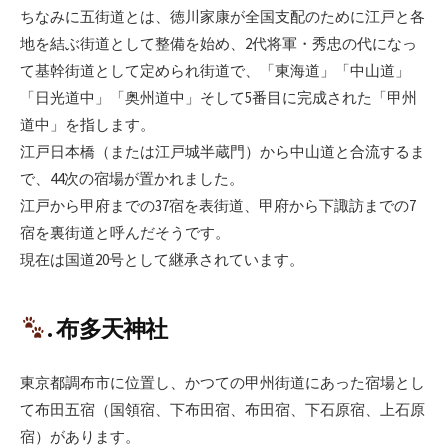
ちなみに五街道とは、徳川家康が全国支配のために江戸と各
地を結ぶ街道として整備を始め、2代将軍・秀忠の代になっ
て基幹街道として定められ街道で、「東海道」「中山道」
「日光道中」「奥州道中」そして5番目に完成された「甲州
道中」を指します。
江戸日本橋（または江戸城半蔵門）から中山道と合流するま
で、44次の宿場が置かれました。
江戸から甲府までの37宿を表街道、甲府から下諏訪までの7
宿を裏街道と呼んだそうです。
現在は国道20号として継承されています。
. 布多天神社
東京都調布市に位置し、かつての甲州街道にあった宿場とし
て布田五宿（国領宿、下布田宿、布田宿、下石原宿、上石原
宿）があります。