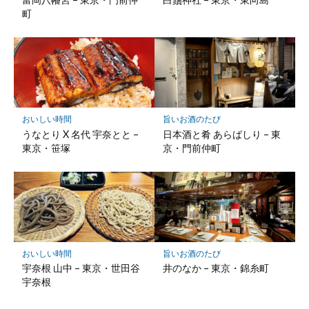
町
おいしい時間
旨いお酒のたび
うなとり X 名代 宇奈とと –
日本酒と肴 あらばしり – 東
東京・笹塚
京・門前仲町
おいしい時間
旨いお酒のたび
宇奈根 山中 – 東京・世田谷
井のなか – 東京・錦糸町
宇奈根