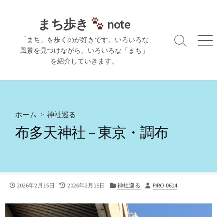
コ
ン
まち歩き
note
テ
「まち」を歩くのが好きです。いろいろな
ン
検
メ
風景を見つけながら、いろいろな「まち」
ツ
索
ニ
を紹介していきます。
切
ュ
へ
り
ー
ス
替
キ
え
ッ
プ
ホーム
>
神社巡る
布多天神社 – 東京・調布
公
最
カ
投
2026年2月15日
2026年2月15日
神社巡る
PIRO.0614
開
終
テ
稿
日
更
ゴ
者
新
リ