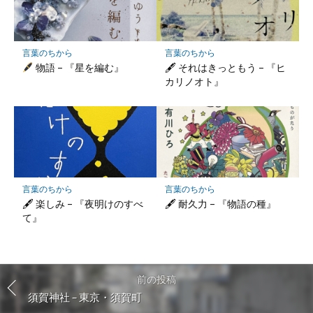
言葉のちから
言葉のちから
物語 – 『星を編む』
🖋 それはきっともう – 『ヒ
カリノオト』
言葉のちから
言葉のちから
🖋 楽しみ – 『夜明けのすべ
🖋 耐久力 – 『物語の種』
て』
前の投稿
須賀神社 – 東京・須賀町