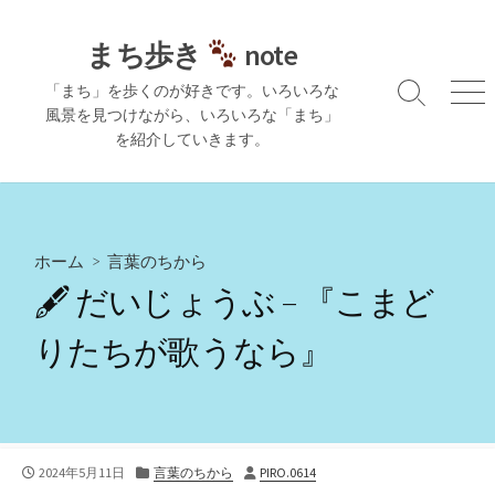
コ
ン
まち歩き
note
テ
「まち」を歩くのが好きです。いろいろな
ン
検
メ
風景を見つけながら、いろいろな「まち」
ツ
索
ニ
を紹介していきます。
切
ュ
へ
り
ー
ス
替
キ
え
ッ
プ
ホーム
>
言葉のちから
🖋 だいじょうぶ – 『こまど
りたちが歌うなら』
公
カ
投
2024年5月11日
言葉のちから
PIRO.0614
開
テ
稿