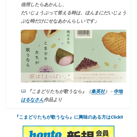
信用したらあかんし、
だいじょうぶって答える時は、ほんまにだいじょう
ぶな時だけにせなあかんらしいです」
『こまどりたちが歌うなら』（
集英社
） ~
寺地
はるなさん
作品より
『こまどりたちが歌うなら』に興味のある方はClick!!