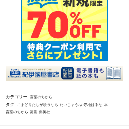
カテゴリー:
言葉のちから
タグ:
こまどりたちが歌うなら
だいじょうぶ
寺地はるな
本
言葉のちから
読書
集英社