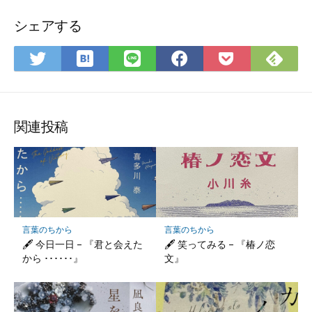
シェアする
は
Fee
Twitter
LINE
Facebook
Pocket
て
で
で
で
で
に
な
購
シ
シ
シ
保
ブ
読
ェ
ェ
ェ
存
ッ
ア
ア
ア
関連投稿
ク
マ
ー
ク
に
保
言葉のちから
言葉のちから
存
🖋 今日一日 – 『君と会えた
🖋 笑ってみる – 『椿ノ恋
から ･･････』
文』