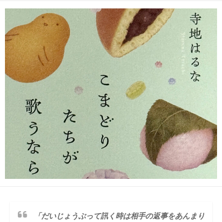
日
ゴ
者
リ
ー
「だいじょうぶって訊く時は相手の返事をあんまり