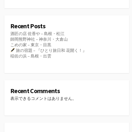
Recent Posts
酒匠の店 佐香や – 島根・松江
師岡熊野神社 – 神奈川・大倉山
こめの家 – 東京・目黒
旅の宿題 – 『ひとり旅日和 花開く！』
稲佐の浜 – 島根・出雲
Recent Comments
表示できるコメントはありません。