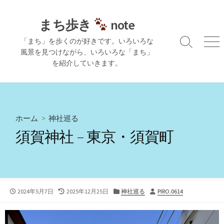
コ
ン
まち歩き
note
テ
「まち」を歩くのが好きです。いろいろな
ン
検
メ
風景を見つけながら、いろいろな「まち」
ツ
索
ニ
を紹介していきます。
切
ュ
へ
り
ー
ス
替
キ
え
ッ
プ
ホーム
>
神社巡る
須賀神社 – 東京・須賀町
公
最
カ
投
2024年5月7日
2025年12月25日
神社巡る
PIRO.0614
開
終
テ
稿
日
更
ゴ
者
新
リ