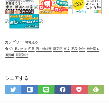
カテゴリー:
神社巡る
タグ:
君の名は
四谷
四谷総鎮守
新宿区
東京
石段
神社
神社巡る
須賀町
須賀神社
シェアする
は
Fee
Twitter
LINE
Facebook
Pocket
て
で
で
で
で
に
な
購
シ
シ
シ
保
ブ
読
ェ
ェ
ェ
存