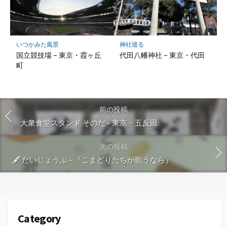
いつかみた風景
神社巡る
国立競技場 – 東京・霞ヶ丘
代田八幡神社 – 東京・代田
町
前の投稿
大衆食堂スタンド そのだ – 東京・五反田
次の投稿
🖋 だいじょうぶ – 『こまどりたちが歌うなら』
Category