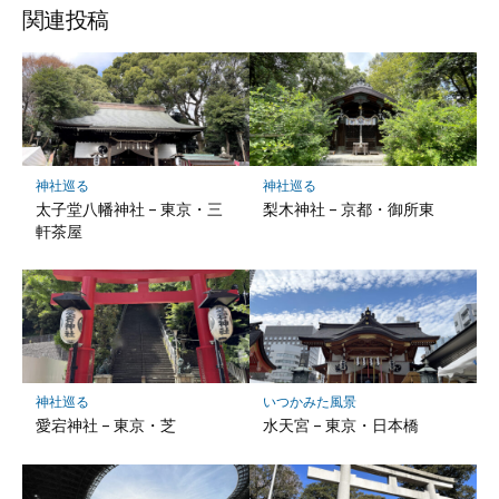
ッ
ア
ア
ア
関連投稿
ク
マ
ー
ク
に
保
神社巡る
神社巡る
存
太子堂八幡神社 – 東京・三
梨木神社 – 京都・御所東
軒茶屋
神社巡る
いつかみた風景
愛宕神社 – 東京・芝
水天宮 – 東京・日本橋