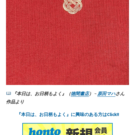
『本日は、お日柄もよく』（
徳間書店
） ~
原田マハ
さん
作品より
『本日は、お日柄もよく』に興味のある方はClick!!