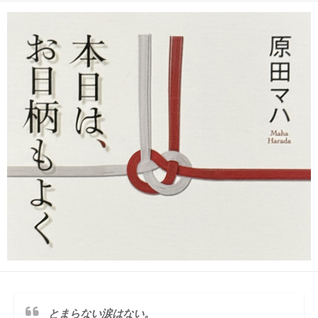
日
ゴ
者
リ
ー
とまらない涙はない。