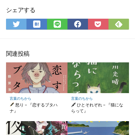
シェアする
は
Fee
Twitter
LINE
Facebook
Pocket
て
で
で
で
で
に
な
購
シ
シ
シ
保
ブ
読
ェ
ェ
ェ
存
ッ
ア
ア
ア
関連投稿
ク
マ
ー
ク
に
保
言葉のちから
言葉のちから
存
怒り – 『恋するブタハ
🖋 ひとそれぞれ – 『猫にな
ナ』
らって』