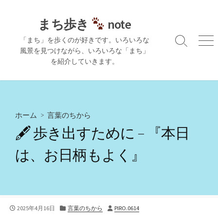
コ
ン
まち歩き
note
テ
「まち」を歩くのが好きです。いろいろな
ン
検
メ
風景を見つけながら、いろいろな「まち」
ツ
索
ニ
を紹介していきます。
切
ュ
へ
り
ー
ス
替
キ
え
ッ
プ
ホーム
>
言葉のちから
🖋 歩き出すために – 『本日
は、お日柄もよく』
公
カ
投
2025年4月16日
言葉のちから
PIRO.0614
開
テ
稿