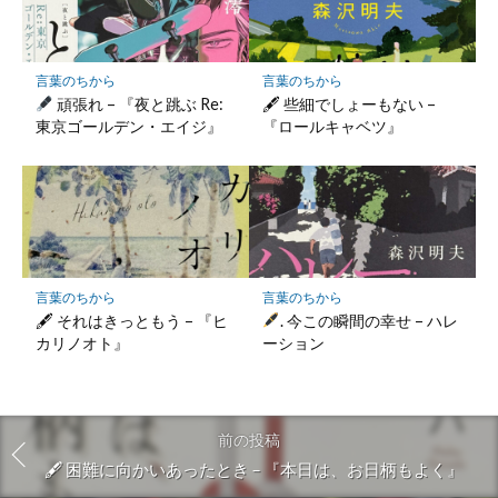
言葉のちから
言葉のちから
頑張れ – 『夜と跳ぶ Re:
🖋 些細でしょーもない –
東京ゴールデン・エイジ』
『ロールキャベツ』
言葉のちから
言葉のちから
🖋 それはきっともう – 『ヒ
. 今この瞬間の幸せ – ハレ
カリノオト』
ーション
前の投稿
🖋 困難に向かいあったとき – 『本日は、お日柄もよく』