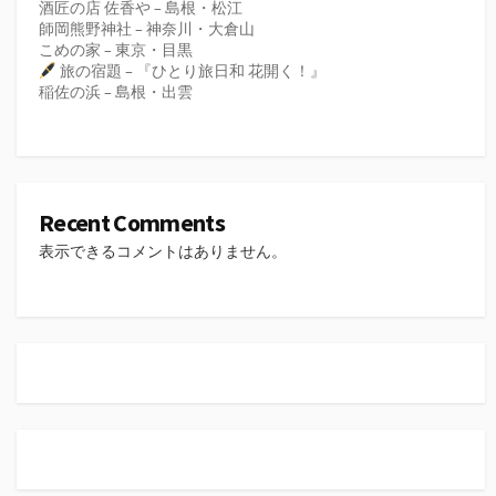
酒匠の店 佐香や – 島根・松江
師岡熊野神社 – 神奈川・大倉山
こめの家 – 東京・目黒
旅の宿題 – 『ひとり旅日和 花開く！』
稲佐の浜 – 島根・出雲
Recent Comments
表示できるコメントはありません。