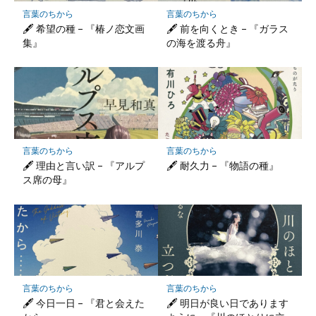
保
言葉のちから
言葉のちから
存
🖋 希望の種 – 『椿ノ恋文画
🖋 前を向くとき – 『ガラス
集』
の海を渡る舟』
言葉のちから
言葉のちから
🖋 理由と言い訳 – 『アルプ
🖋 耐久力 – 『物語の種』
ス席の母』
言葉のちから
言葉のちから
🖋 今日一日 – 『君と会えた
🖋 明日が良い日であります