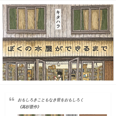
日
更
ゴ
者
新
リ
日
ー
おもしろきこともなき世をおもしろく
《高杉晋作》