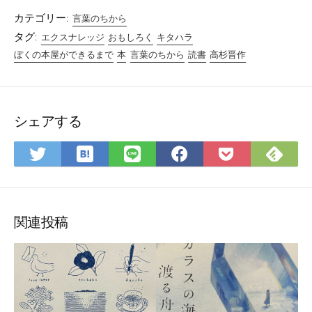
カテゴリー:
言葉のちから
タグ:
エクスナレッジ
おもしろく
キタハラ
ぼくの本屋ができるまで
本
言葉のちから
読書
高杉晋作
シェアする
は
Fee
Twitter
LINE
Facebook
Pocket
て
で
で
で
で
に
な
購
シ
シ
シ
保
ブ
読
ェ
ェ
ェ
存
ッ
ア
ア
ア
関連投稿
ク
マ
ー
ク
に