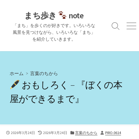
コ
ン
まち歩き
note
テ
「まち」を歩くのが好きです。いろいろな
ン
検
メ
風景を見つけながら、いろいろな「まち」
ツ
索
ニ
を紹介していきます。
切
ュ
へ
り
ー
ス
替
キ
え
ッ
プ
ホーム
>
言葉のちから
おもしろく – 『ぼくの本
屋ができるまで』
公
最
カ
投
2026年3月24日
2026年3月24日
言葉のちから
PIRO.0614
開
終
テ
稿