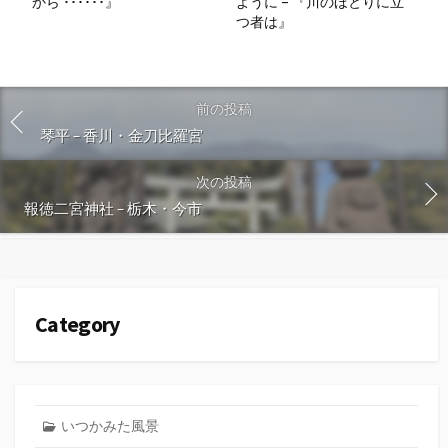
から ･･････』
ように – 『川のほとりに立
つ者は』
前の投稿
琴平 – 香川・金刀比羅宮
次の投稿
報徳二宮神社 – 栃木・今市
Category
いつかみた風景