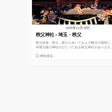
2025年12月29日
秩父神社 – 埼玉・秩父
秩父鉄道「秩父」駅から歩いておよそ数分の場所に
本最古級の神社のひとつである秩父神社があります
カ
神社巡る
テ
ゴ
リ
ー