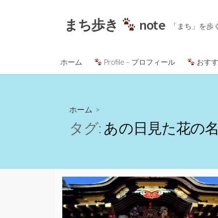
コ
ン
まち歩き
note
「まち」を歩
テ
ン
ツ
ホーム
Profile – プロフィール
おすす
へ
ス
キ
ッ
ホーム
>
プ
タグ:
あの日見た花の