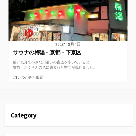
2023年8月4日
サウナの梅湯 – 京都・下京区
酔い気分で小さな川沿いの夜道を歩いていると
突然、たくさんの色に囲まれた空間が現れました。
カ
いつかみた風景
テ
ゴ
リ
ー
Category