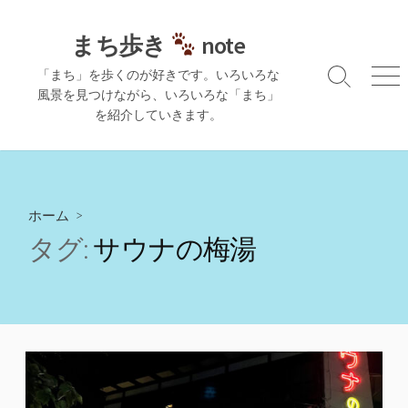
コ
ン
まち歩き
note
テ
「まち」を歩くのが好きです。いろいろな
ン
検
メ
風景を見つけながら、いろいろな「まち」
ツ
索
ニ
を紹介していきます。
切
ュ
へ
り
ー
ス
替
キ
え
ッ
プ
ホーム
>
タグ:
サウナの梅湯