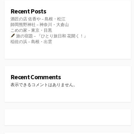
Recent Posts
酒匠の店 佐香や – 島根・松江
師岡熊野神社 – 神奈川・大倉山
こめの家 – 東京・目黒
旅の宿題 – 『ひとり旅日和 花開く！』
稲佐の浜 – 島根・出雲
Recent Comments
表示できるコメントはありません。