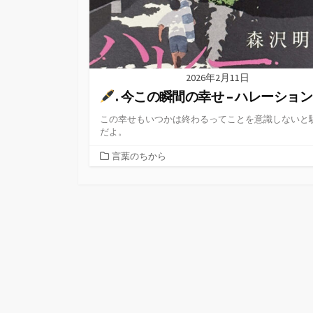
2026年2月11日
. 今この瞬間の幸せ – ハレーション
この幸せもいつかは終わるってことを意識しないと
だよ。
カ
言葉のちから
テ
ゴ
リ
ー