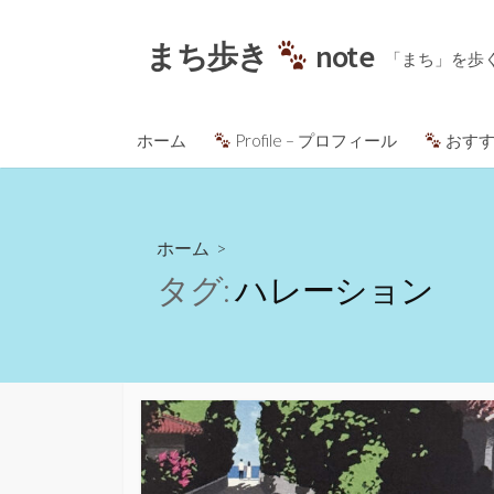
コ
ン
まち歩き
note
「まち」を歩
テ
ン
ツ
ホーム
Profile – プロフィール
おすす
へ
ス
キ
ッ
ホーム
>
プ
タグ:
ハレーション