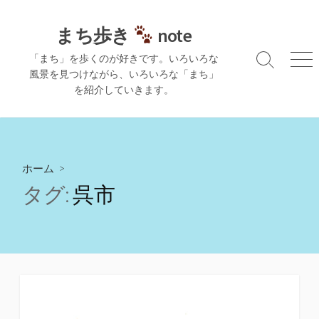
コ
ン
まち歩き
note
テ
「まち」を歩くのが好きです。いろいろな
ン
検
メ
風景を見つけながら、いろいろな「まち」
ツ
索
ニ
を紹介していきます。
切
ュ
へ
り
ー
ス
替
キ
え
ッ
プ
ホーム
>
タグ:
呉市