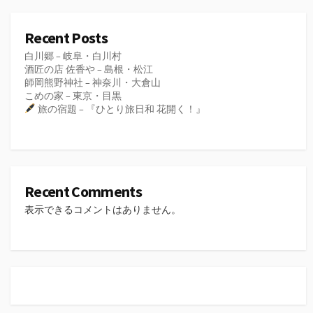
Recent Posts
白川郷 – 岐阜・白川村
酒匠の店 佐香や – 島根・松江
師岡熊野神社 – 神奈川・大倉山
こめの家 – 東京・目黒
旅の宿題 – 『ひとり旅日和 花開く！』
Recent Comments
表示できるコメントはありません。