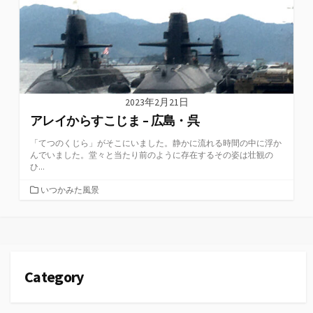
2023年2月21日
アレイからすこじま – 広島・呉
「てつのくじら」がそこにいました。静かに流れる時間の中に浮か
んでいました。堂々と当たり前のように存在するその姿は壮観の
ひ...
カ
いつかみた風景
テ
ゴ
リ
ー
Category