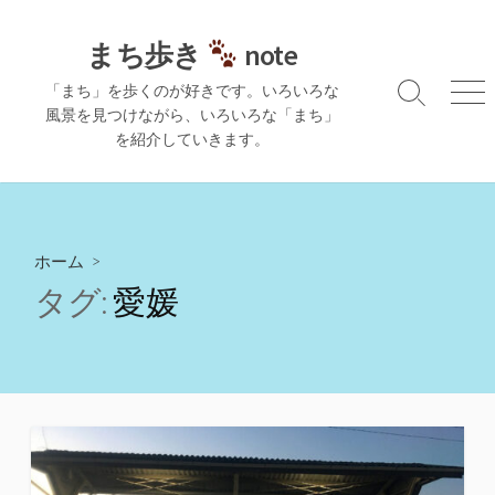
コ
ン
まち歩き
note
テ
「まち」を歩くのが好きです。いろいろな
ン
検
メ
風景を見つけながら、いろいろな「まち」
ツ
索
ニ
を紹介していきます。
切
ュ
へ
り
ー
ス
替
キ
え
ッ
プ
ホーム
>
タグ:
愛媛