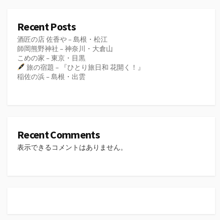
Recent Posts
酒匠の店 佐香や – 島根・松江
師岡熊野神社 – 神奈川・大倉山
こめの家 – 東京・目黒
旅の宿題 – 『ひとり旅日和 花開く！』
稲佐の浜 – 島根・出雲
Recent Comments
表示できるコメントはありません。