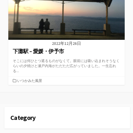
2022年12月26日
下灘駅 – 愛媛・伊予市
そこには何ひとつ遮るものがなくて。眼前には吸い込まれそうなく
らいの夕焼けと瀬戸内海がただただ広がっていました。一生忘れ
る...
カ
いつかみた風景
テ
ゴ
リ
ー
Category