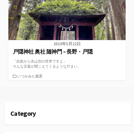
2023年5月22日
戸隠神社 奥社 随神門 – 長野・戸隠
「此処から先は別の世界ですよ」
そんな言葉が聞こえてくるような佇まい。
カ
いつかみた風景
テ
ゴ
リ
ー
Category