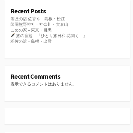
Recent Posts
酒匠の店 佐香や – 島根・松江
師岡熊野神社 – 神奈川・大倉山
こめの家 – 東京・目黒
旅の宿題 – 『ひとり旅日和 花開く！』
稲佐の浜 – 島根・出雲
Recent Comments
表示できるコメントはありません。