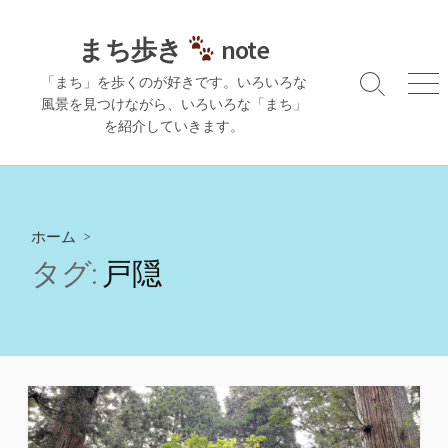
コ
ン
まち歩き
note
テ
「まち」を歩くのが好きです。いろいろな
ン
検
メ
風景を見つけながら、いろいろな「まち」
ツ
索
ニ
を紹介していきます。
切
ュ
へ
り
ー
ス
替
キ
え
ッ
プ
ホーム
>
タグ:
戸隠