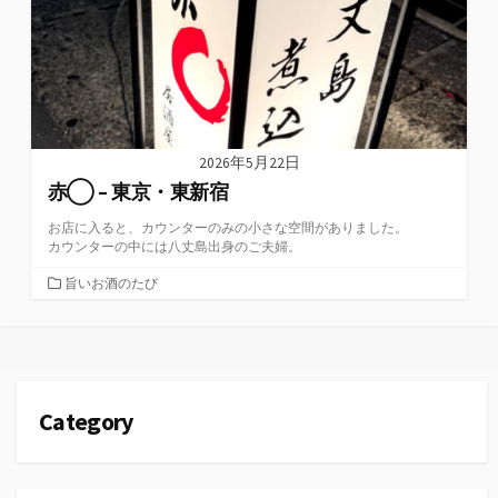
2026年5月22日
赤◯ – 東京・東新宿
お店に入ると、カウンターのみの小さな空間がありました。
カウンターの中には八丈島出身のご夫婦。
カ
旨いお酒のたび
テ
ゴ
リ
ー
Category