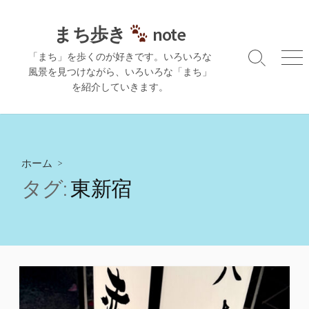
コ
ン
まち歩き
note
テ
「まち」を歩くのが好きです。いろいろな
ン
検
メ
風景を見つけながら、いろいろな「まち」
ツ
索
ニ
を紹介していきます。
切
ュ
へ
り
ー
ス
替
キ
え
ッ
プ
ホーム
>
タグ:
東新宿