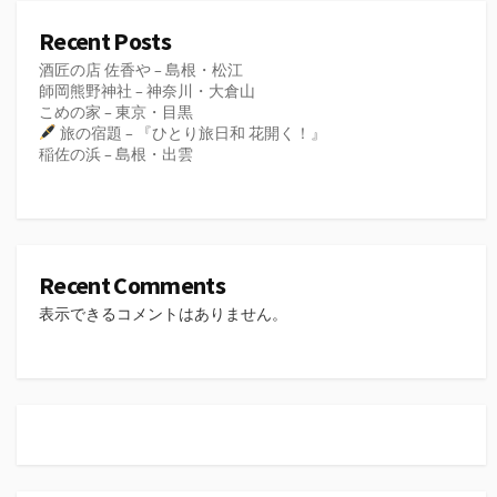
Recent Posts
酒匠の店 佐香や – 島根・松江
師岡熊野神社 – 神奈川・大倉山
こめの家 – 東京・目黒
旅の宿題 – 『ひとり旅日和 花開く！』
稲佐の浜 – 島根・出雲
Recent Comments
表示できるコメントはありません。