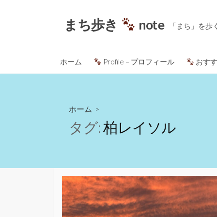
コ
ン
まち歩き
note
「まち」を歩
テ
ン
ツ
ホーム
Profile – プロフィール
おすす
へ
ス
キ
ッ
ホーム
>
プ
タグ:
柏レイソル