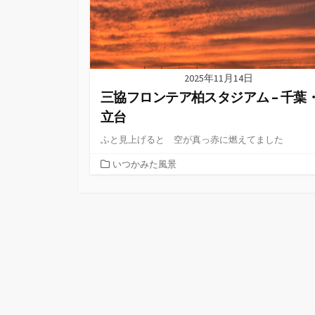
2025年11月14日
三協フロンテア柏スタジアム – 千葉
立台
ふと見上げると 空が真っ赤に燃えてました
カ
いつかみた風景
テ
ゴ
リ
ー