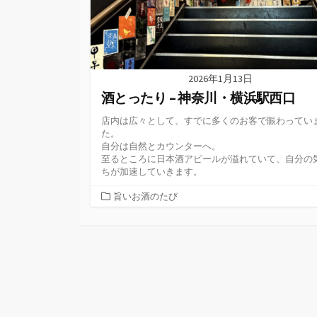
2026年1月13日
酒とったり – 神奈川・横浜駅西口
店内は広々として、すでに多くのお客で賑わってい
た。
自分は自然とカウンターへ。
至るところに日本酒アピールが溢れていて、自分の
ちが加速していきます。
カ
旨いお酒のたび
テ
ゴ
リ
ー