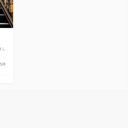
まし
気持