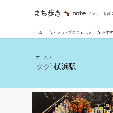
コ
ン
まち歩き
note
「まち」を歩
テ
ン
ツ
ホーム
Profile – プロフィール
おすす
へ
ス
キ
ッ
ホーム
>
プ
タグ:
横浜駅