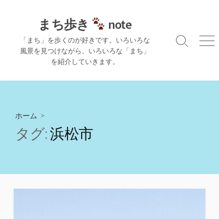
コ
ン
まち歩き
note
テ
「まち」を歩くのが好きです。いろいろな
ン
検
メ
風景を見つけながら、いろいろな「まち」
ツ
索
ニ
を紹介していきます。
切
ュ
へ
り
ー
ス
替
キ
え
ッ
プ
ホーム
>
タグ:
浜松市