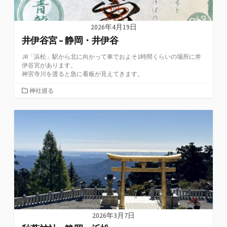
2026年4月19日
井伊谷宮 – 静岡・井伊谷
JR「浜松」駅から北に向かって車でおよそ1時間くらいの場所に井
伊谷宮があります。
神宮寺川を渡ると急に看板が見えてきます。
カ
神社巡る
テ
ゴ
リ
ー
2026年3月7日