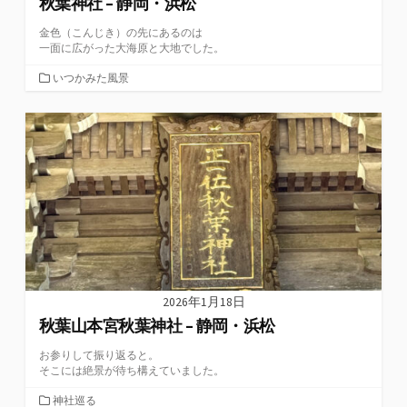
秋葉神社 – 静岡・浜松
金色（こんじき）の先にあるのは
一面に広がった大海原と大地でした。
カ
いつかみた風景
テ
ゴ
リ
ー
2026年1月18日
秋葉山本宮秋葉神社 – 静岡・浜松
お参りして振り返ると。
そこには絶景が待ち構えていました。
カ
神社巡る