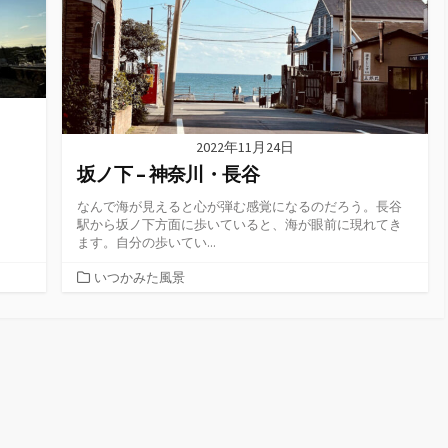
2022年11月24日
坂ノ下 – 神奈川・長谷
なんで海が見えると心が弾む感覚になるのだろう。長谷
駅から坂ノ下方面に歩いていると、海が眼前に現れてき
ます。自分の歩いてい...
カ
いつかみた風景
テ
ゴ
リ
ー