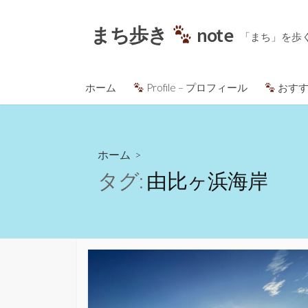
コ
ン
まち歩き
note
「まち」を歩
テ
ン
ツ
ホーム
Profile – プロフィール
おすす
へ
ス
キ
ッ
ホーム
>
プ
タグ:
由比ヶ浜海岸