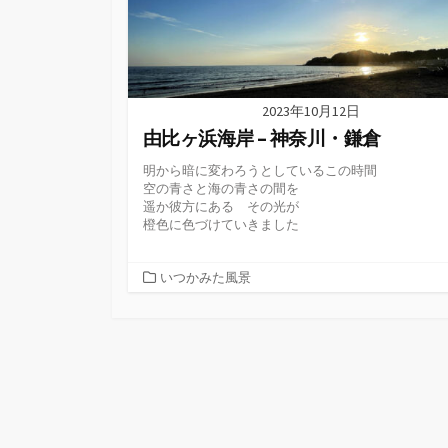
2023年10月12日
由比ヶ浜海岸 – 神奈川・鎌倉
明から暗に変わろうとしているこの時間
空の青さと海の青さの間を
遥か彼方にある その光が
橙色に色づけていきました
カ
いつかみた風景
テ
ゴ
リ
ー