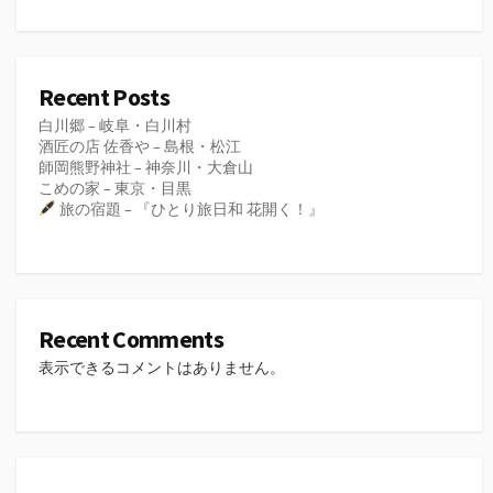
Recent Posts
白川郷 – 岐阜・白川村
酒匠の店 佐香や – 島根・松江
師岡熊野神社 – 神奈川・大倉山
こめの家 – 東京・目黒
旅の宿題 – 『ひとり旅日和 花開く！』
Recent Comments
表示できるコメントはありません。