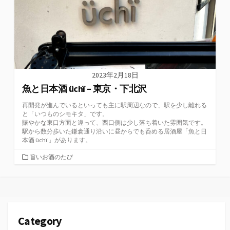
2023年2月18日
魚と日本酒 üchï – 東京・下北沢
再開発が進んでいるといっても主に駅周辺なので、駅を少し離れる
と「いつものシモキタ」です。
賑やかな東口方面と違って、西口側は少し落ち着いた雰囲気です。
駅から数分歩いた鎌倉通り沿いに昼からでも呑める居酒屋「魚と日
本酒 üchï 」があります。
カ
旨いお酒のたび
テ
ゴ
リ
ー
Category