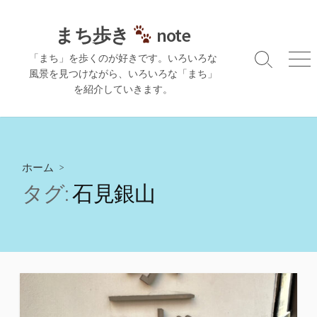
コ
ン
まち歩き
note
テ
「まち」を歩くのが好きです。いろいろな
ン
検
メ
風景を見つけながら、いろいろな「まち」
ツ
索
ニ
を紹介していきます。
切
ュ
へ
り
ー
ス
替
キ
え
ッ
プ
ホーム
>
タグ:
石見銀山