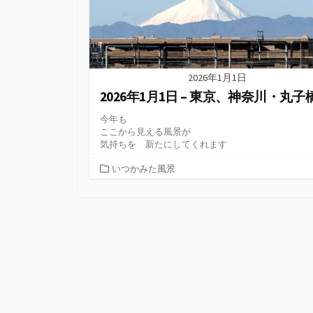
2026年1月1日
2026年1月1日 – 東京、神奈川・丸子
今年も
ここから見える風景が
気持ちを 新たにしてくれます
カ
いつかみた風景
テ
ゴ
リ
ー