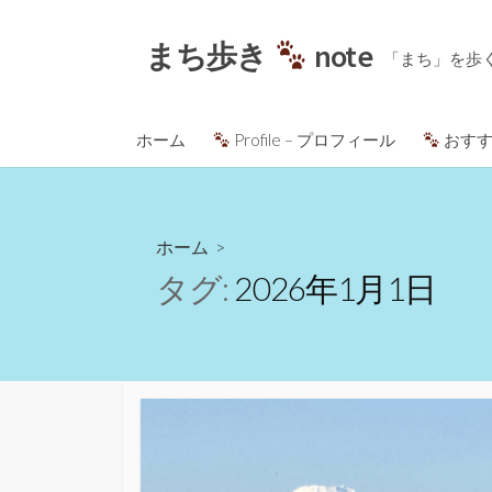
コ
ン
まち歩き
note
「まち」を歩
テ
ン
ツ
ホーム
Profile – プロフィール
おすす
へ
ス
キ
ッ
ホーム
>
プ
タグ:
2026年1月1日