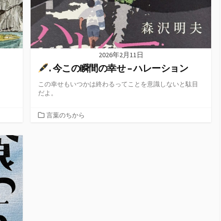
2026年2月11日
. 今この瞬間の幸せ – ハレーション
この幸せもいつかは終わるってことを意識しないと駄目
だよ。
カ
言葉のちから
テ
ゴ
リ
ー