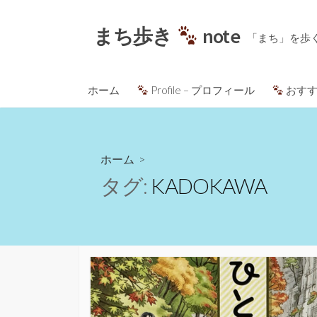
コ
ン
まち歩き
note
「まち」を歩
テ
ン
ツ
ホーム
Profile – プロフィール
おすす
へ
ス
キ
ッ
ホーム
>
プ
タグ:
KADOKAWA