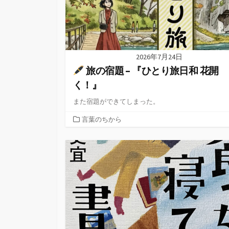
2026年7月24日
旅の宿題 – 『ひとり旅日和 花開
く！』
また宿題ができてしまった。
カ
言葉のちから
テ
ゴ
リ
ー