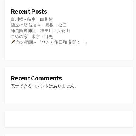
Recent Posts
白川郷 – 岐阜・白川村
酒匠の店 佐香や – 島根・松江
師岡熊野神社 – 神奈川・大倉山
こめの家 – 東京・目黒
旅の宿題 – 『ひとり旅日和 花開く！』
Recent Comments
表示できるコメントはありません。