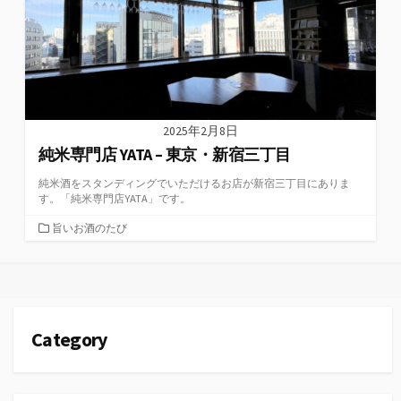
2025年2月8日
純米専門店 YATA – 東京・新宿三丁目
純米酒をスタンディングでいただけるお店が新宿三丁目にありま
す。「純米専門店YATA」です。
カ
旨いお酒のたび
テ
ゴ
リ
ー
Category