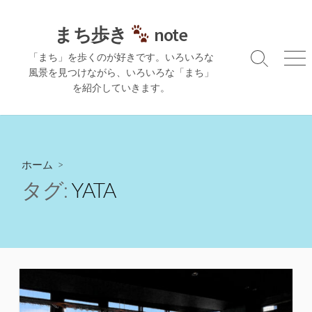
コ
ン
まち歩き
note
テ
「まち」を歩くのが好きです。いろいろな
ン
検
メ
風景を見つけながら、いろいろな「まち」
ツ
索
ニ
を紹介していきます。
切
ュ
へ
り
ー
ス
替
キ
え
ッ
プ
ホーム
>
タグ:
YATA