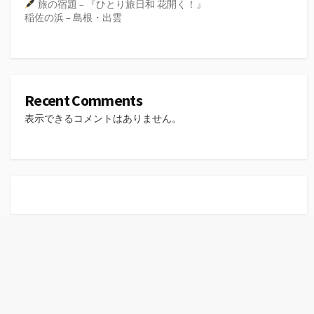
旅の宿題 – 『ひとり旅日和 花開く！』
稲佐の浜 – 島根・出雲
Recent Comments
表示できるコメントはありません。