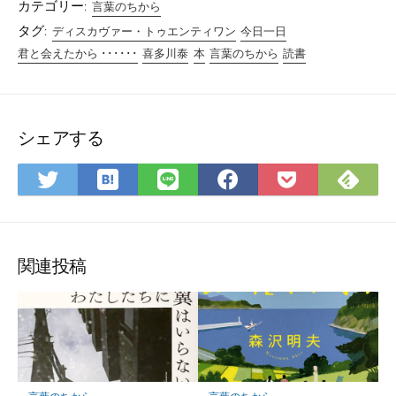
カテゴリー:
言葉のちから
タグ:
ディスカヴァー・トゥエンティワン
今日一日
君と会えたから ･･････
喜多川泰
本
言葉のちから
読書
シェアする
は
Fee
Twitter
LINE
Facebook
Pocket
て
で
で
で
で
に
な
購
シ
シ
シ
保
ブ
読
ェ
ェ
ェ
存
ッ
ア
ア
ア
関連投稿
ク
マ
ー
ク
に
保