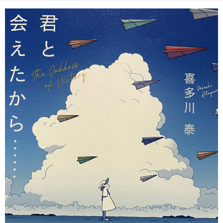
日
ゴ
者
リ
ー