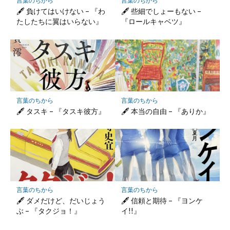
言葉のちから
言葉のちから
存
🖋 負けてはいけない – 『わ
🖋 些細でしょーもない –
たしたちに翼はいらない』
『ロールキャベツ』
言葉のちから
言葉のちから
🖋 タスキ – 『タスキ彼方』
🖋 本当の自由 – 『ありか』
言葉のちから
言葉のちから
🖋 ダメだけど、だいじょう
🖋 信頼と期待 – 『ヨンケ
ぶ – 『タクジョ！』
イ!!』