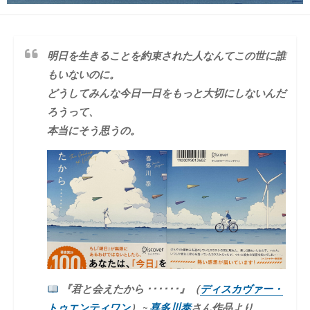
明日を生きることを約束された人なんてこの世に誰
もいないのに。
どうしてみんな今日一日をもっと大切にしないんだ
ろうって、
本当にそう思うの。
『君と会えたから ･･････』（
ディスカヴァー・
トゥエンティワン
） ~
喜多川泰
さん作品より