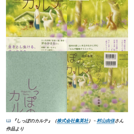
『しっぽのカルテ』（
株式会社集英社
） ~
村山由佳
さん
作品より