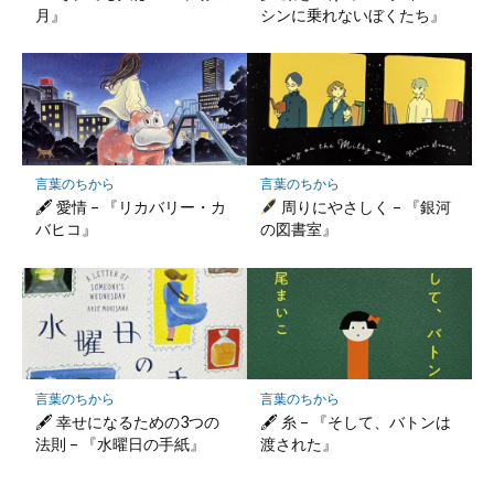
月』
シンに乗れないぼくたち』
言葉のちから
言葉のちから
🖋 愛情 – 『リカバリー・カ
周りにやさしく – 『銀河
バヒコ』
の図書室』
言葉のちから
言葉のちから
🖋 幸せになるための3つの
🖋 糸 – 『そして、バトンは
法則 – 『水曜日の手紙』
渡された』