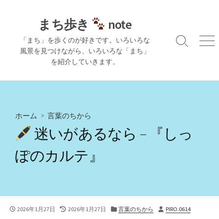
コ
ン
まち歩き
note
テ
「まち」を歩くのが好きです。いろいろな
ン
検
メ
風景を見つけながら、いろいろな「まち」
ツ
索
ニ
を紹介していきます。
切
ュ
へ
り
ー
ス
替
キ
え
ッ
プ
ホーム
>
言葉のちから
迷いがあるなら – 『しっ
ぽのカルテ』
公
最
カ
投
2026年1月27日
2026年1月27日
言葉のちから
PIRO.0614
開
終
テ
稿