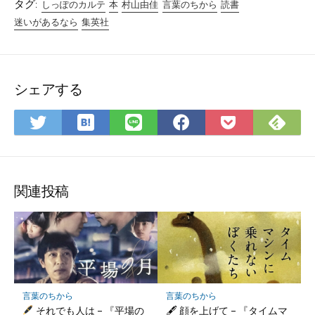
タグ:
しっぽのカルテ
本
村山由佳
言葉のちから
読書
迷いがあるなら
集英社
シェアする
は
Fee
Twitter
LINE
Facebook
Pocket
て
で
で
で
で
に
な
購
シ
シ
シ
保
ブ
読
ェ
ェ
ェ
存
ッ
ア
ア
ア
関連投稿
ク
マ
ー
ク
に
保
言葉のちから
言葉のちから
存
それでも人は – 『平場の
🖋 顔を上げて – 『タイムマ