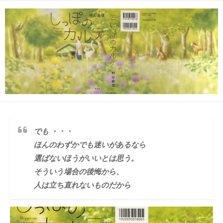
日
更
ゴ
者
新
リ
日
ー
でも ・・・
ほんのわずかでも迷いがあるなら
選ばないほうがいいとは思う。
そういう場合の後悔から、
人は立ち直れないものだから