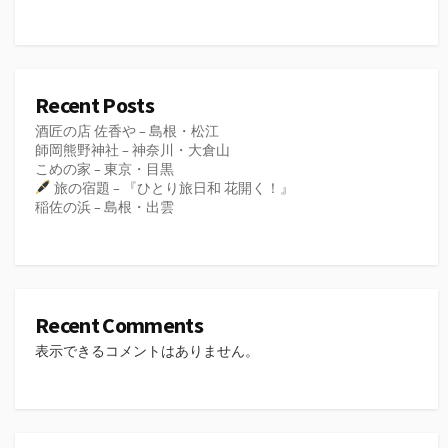
Recent Posts
酒匠の店 佐香や – 島根・松江
師岡熊野神社 – 神奈川・大倉山
こめの家 – 東京・目黒
旅の宿題 – 『ひとり旅日和 花開く！』
稲佐の浜 – 島根・出雲
Recent Comments
表示できるコメントはありません。