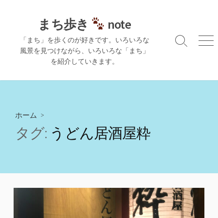
コ
ン
まち歩き
note
テ
「まち」を歩くのが好きです。いろいろな
ン
検
メ
風景を見つけながら、いろいろな「まち」
ツ
索
ニ
を紹介していきます。
切
ュ
へ
り
ー
ス
替
キ
え
ッ
プ
ホーム
>
タグ:
うどん居酒屋粋