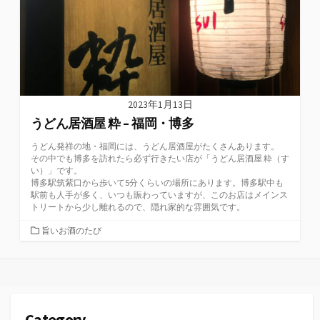
2023年1月13日
うどん居酒屋 粋 – 福岡・博多
うどん発祥の地・福岡には、うどん居酒屋がたくさんあります。
その中でも博多を訪れたら必ず行きたい店が「うどん居酒屋 粋（す
い）」です。
博多駅筑紫口から歩いて5分くらいの場所にあります。博多駅中も
駅前も人手が多く、いつも賑わっていますが、このお店はメインス
トリートから少し離れるので、隠れ家的な雰囲気です。
カ
旨いお酒のたび
テ
ゴ
リ
ー
Category