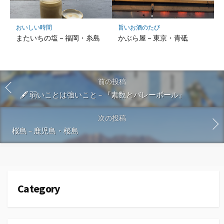
おいしい時間
旨いお酒のたび
またいちの塩 – 福岡・糸島
かぶら屋 – 東京・青砥
前の投稿
🖋 弱いことは強いこと – 『素数とバレーボール』
次の投稿
桜島 – 鹿児島・桜島
Category