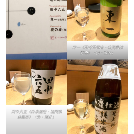
東一《五町田酒造・佐賀県嬉
野市》（粋・博多）
田中六五《白糸酒造・福岡県
糸島市》（粋・博多）