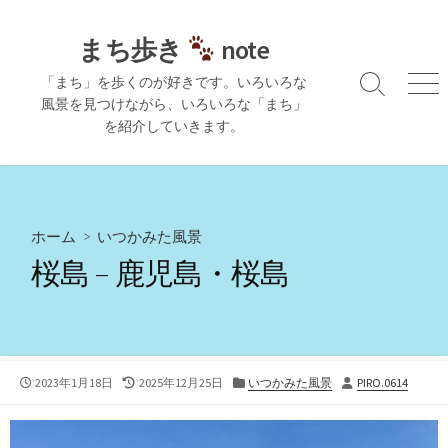
コ
ン
まち歩き
note
テ
「まち」を歩くのが好きです。いろいろな
ン
検
メ
風景を見つけながら、いろいろな「まち」
ツ
索
ニ
を紹介していきます。
切
ュ
へ
り
ー
ス
替
キ
え
ッ
プ
ホーム
>
いつかみた風景
桜島 – 鹿児島・桜島
公
最
カ
投
2023年1月18日
2025年12月25日
いつかみた風景
PIRO.0614
開
終
テ
稿
日
更
ゴ
者
新
リ