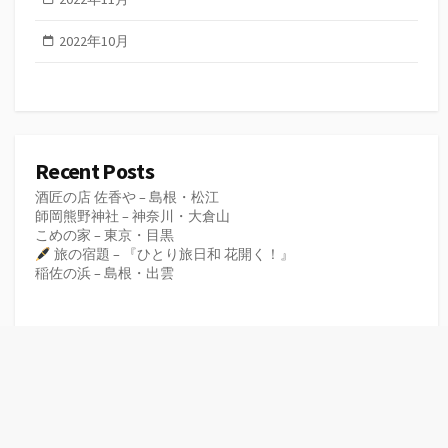
2022年10月
Recent Posts
酒匠の店 佐香や – 島根・松江
師岡熊野神社 – 神奈川・大倉山
こめの家 – 東京・目黒
旅の宿題 – 『ひとり旅日和 花開く！』
稲佐の浜 – 島根・出雲
Recent Comments
表示できるコメントはありません。