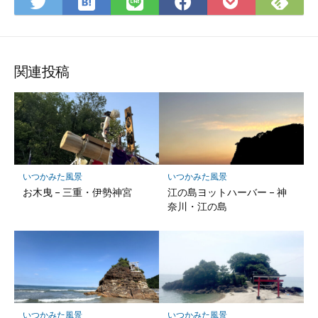
は
Fee
Twitter
LINE
Facebook
Pocket
て
で
で
で
で
に
な
購
シ
シ
シ
保
ブ
読
ェ
ェ
ェ
存
ッ
ア
ア
ア
関連投稿
ク
マ
ー
ク
に
保
いつかみた風景
いつかみた風景
存
お木曳 – 三重・伊勢神宮
江の島ヨットハーバー – 神
奈川・江の島
いつかみた風景
いつかみた風景