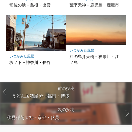
稲佐の浜 – 島根・出雲
荒平天神 – 鹿児島・鹿屋市
いつかみた風景
江の島弁天橋 – 神奈川・江
いつかみた風景
ノ島
坂ノ下 – 神奈川・長谷
前の投稿
うどん居酒屋 粋 – 福岡・博多
次の投稿
伏見稲荷大社 – 京都・伏見