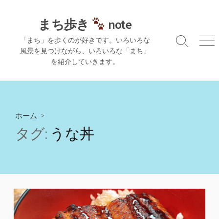
コ
ン
まち歩き
note
テ
「まち」を歩くのが好きです。いろいろな
ン
検
メ
風景を見つけながら、いろいろな「まち」
ツ
索
ニ
を紹介していきます。
切
ュ
へ
り
ー
ス
替
キ
え
ッ
プ
ホーム
>
タグ:
うな丼