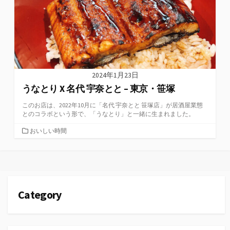
2024年1月23日
うなとり X 名代 宇奈とと – 東京・笹塚
このお店は、2022年10月に「名代 宇奈とと 笹塚店」が居酒屋業態
とのコラボという形で、「うなとり」と一緒に生まれました。
カ
おいしい時間
テ
ゴ
リ
ー
Category