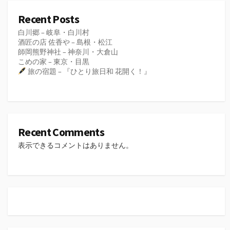
Recent Posts
白川郷 – 岐阜・白川村
酒匠の店 佐香や – 島根・松江
師岡熊野神社 – 神奈川・大倉山
こめの家 – 東京・目黒
旅の宿題 – 『ひとり旅日和 花開く！』
Recent Comments
表示できるコメントはありません。