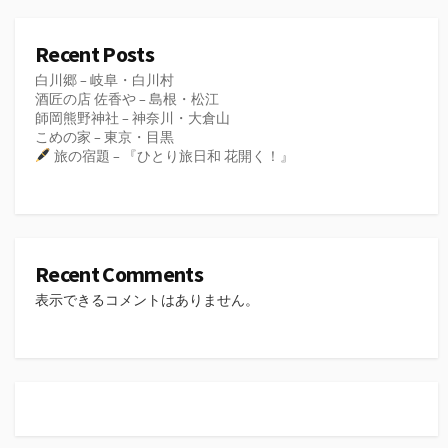
Recent Posts
白川郷 – 岐阜・白川村
酒匠の店 佐香や – 島根・松江
師岡熊野神社 – 神奈川・大倉山
こめの家 – 東京・目黒
旅の宿題 – 『ひとり旅日和 花開く！』
Recent Comments
表示できるコメントはありません。