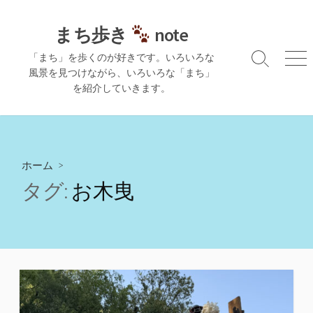
コ
ン
まち歩き
note
テ
「まち」を歩くのが好きです。いろいろな
ン
検
メ
風景を見つけながら、いろいろな「まち」
ツ
索
ニ
を紹介していきます。
切
ュ
へ
り
ー
ス
替
キ
え
ッ
プ
ホーム
>
タグ:
お木曳