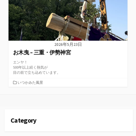
2026年5月23日
お木曳 – 三重・伊勢神宮
エンヤ！
500年以上続く熱気が
目の前で立ち込めています。
カ
いつかみた風景
テ
ゴ
リ
ー
Category