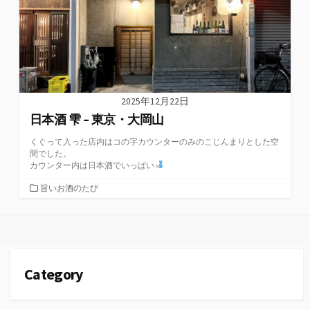
2025年12月22日
日本酒 雫 – 東京・大岡山
くぐって入った店内はコの字カウンターのみのこじんまりとした空
間でした。
カウンター内は日本酒でいっぱい
カ
旨いお酒のたび
テ
ゴ
リ
ー
Category