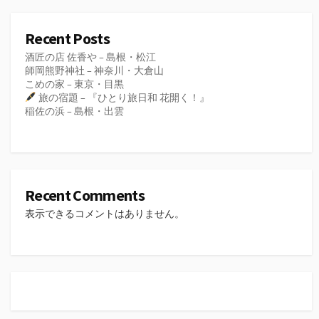
Recent Posts
酒匠の店 佐香や – 島根・松江
師岡熊野神社 – 神奈川・大倉山
こめの家 – 東京・目黒
旅の宿題 – 『ひとり旅日和 花開く！』
稲佐の浜 – 島根・出雲
Recent Comments
表示できるコメントはありません。