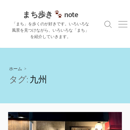
コ
ン
まち歩き
note
テ
「まち」を歩くのが好きです。いろいろな
ン
検
メ
風景を見つけながら、いろいろな「まち」
ツ
索
ニ
を紹介していきます。
切
ュ
へ
り
ー
ス
替
キ
え
ッ
プ
ホーム
>
タグ:
九州