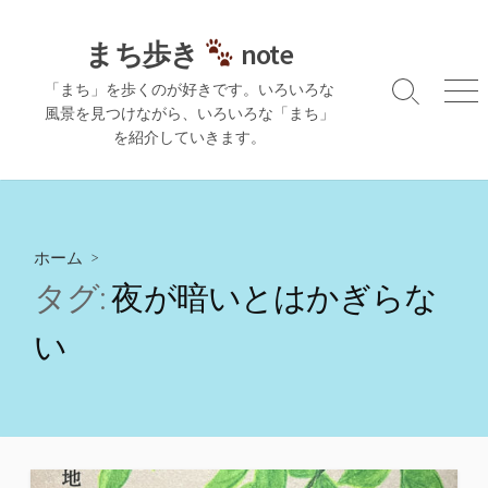
コ
ン
まち歩き
note
テ
「まち」を歩くのが好きです。いろいろな
ン
検
メ
風景を見つけながら、いろいろな「まち」
ツ
索
ニ
を紹介していきます。
切
ュ
へ
り
ー
ス
替
キ
え
ッ
プ
ホーム
>
タグ:
夜が暗いとはかぎらな
い