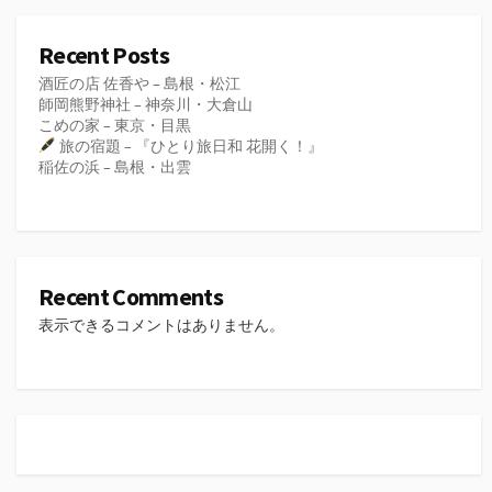
Recent Posts
酒匠の店 佐香や – 島根・松江
師岡熊野神社 – 神奈川・大倉山
こめの家 – 東京・目黒
旅の宿題 – 『ひとり旅日和 花開く！』
稲佐の浜 – 島根・出雲
Recent Comments
表示できるコメントはありません。