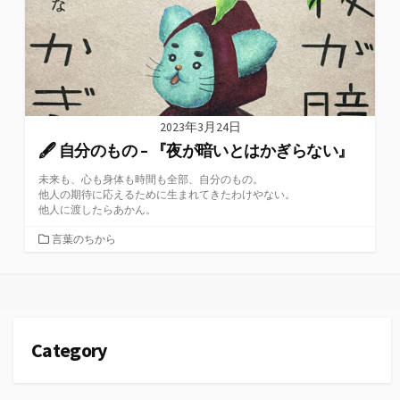
2023年3月24日
🖋 自分のもの – 『夜が暗いとはかぎらない』
未来も、心も身体も時間も全部、自分のもの。
他人の期待に応えるために生まれてきたわけやない。
他人に渡したらあかん。
カ
言葉のちから
テ
ゴ
リ
ー
Category