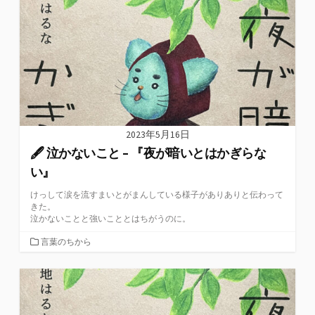
2023年5月16日
🖋 泣かないこと – 『夜が暗いとはかぎらな
い』
けっして涙を流すまいとがまんしている様子がありありと伝わって
きた。
泣かないことと強いこととはちがうのに。
カ
言葉のちから
テ
ゴ
リ
ー