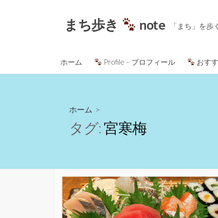
コ
ン
まち歩き
note
「まち」を歩
テ
ン
ツ
ホーム
Profile – プロフィール
おすす
へ
ス
キ
ッ
ホーム
>
プ
タグ:
宮寒梅