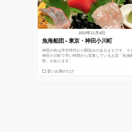
2023年11月4日
魚海船団 – 東京・神田小川町
神田の街は学生時代から馴染みのあるまちです。そ
神田小川町で早い時間から営業しているお店「魚海
団」があります。
カ
旨いお酒のたび
テ
ゴ
リ
ー