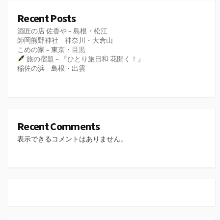
Recent Posts
酒匠の店 佐香や – 島根・松江
師岡熊野神社 – 神奈川・大倉山
こめの家 – 東京・目黒
旅の宿題 – 『ひとり旅日和 花開く！』
稲佐の浜 – 島根・出雲
Recent Comments
表示できるコメントはありません。