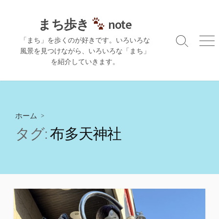
コ
ン
まち歩き
note
テ
「まち」を歩くのが好きです。いろいろな
ン
検
メ
風景を見つけながら、いろいろな「まち」
ツ
索
ニ
を紹介していきます。
切
ュ
へ
り
ー
ス
替
キ
え
ッ
プ
ホーム
>
タグ:
布多天神社