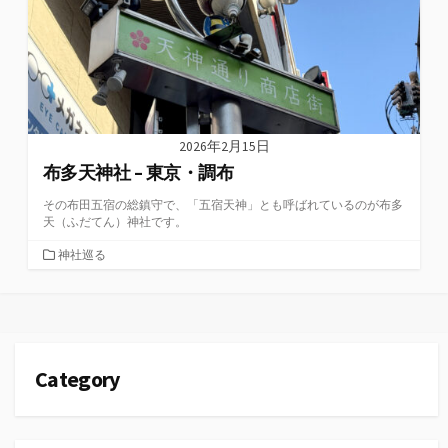
2026年2月15日
布多天神社 – 東京・調布
その布田五宿の総鎮守で、「五宿天神」とも呼ばれているのが布多
天（ふだてん）神社です。
カ
神社巡る
テ
ゴ
リ
ー
Category