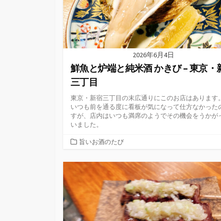
2026年6月4日
鮮魚と炉端と純米酒 かきび – 東京・
三丁目
東京・新宿三丁目の末広通りにこのお店はあります
いつも前を通る度に看板が気になって仕方なかった
すが、店内はいつも満席のようでその機会をうかが
いました。
カ
旨いお酒のたび
テ
ゴ
リ
ー