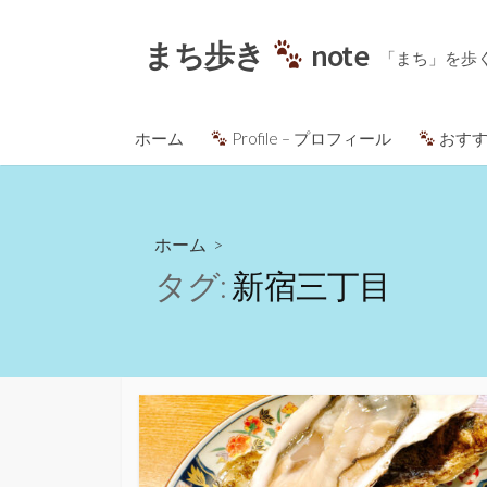
コ
ン
まち歩き
note
「まち」を歩
テ
ン
ツ
ホーム
Profile – プロフィール
おすす
へ
ス
キ
ッ
ホーム
>
プ
タグ:
新宿三丁目