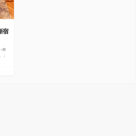
新宿
い串
。」