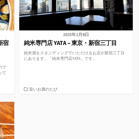
2025年2月8日
新宿
純米専門店 YATA – 東京・新宿三丁目
純米酒をスタンディングでいただけるお店が新宿三丁目
にあります。「純米専門店YATA」です。
。
ので
って
カ
旨いお酒のたび
テ
ゴ
リ
ー