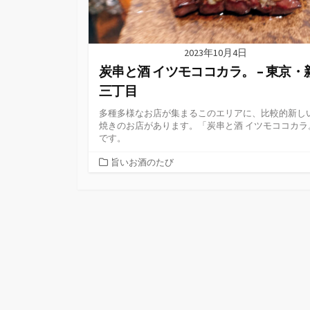
2023年10月4日
炭串と酒 イツモココカラ。 – 東京・
三丁目
多種多様なお店が集まるこのエリアに、比較的新し
焼きのお店があります。「炭串と酒 イツモココカラ
です。
カ
旨いお酒のたび
テ
ゴ
リ
ー