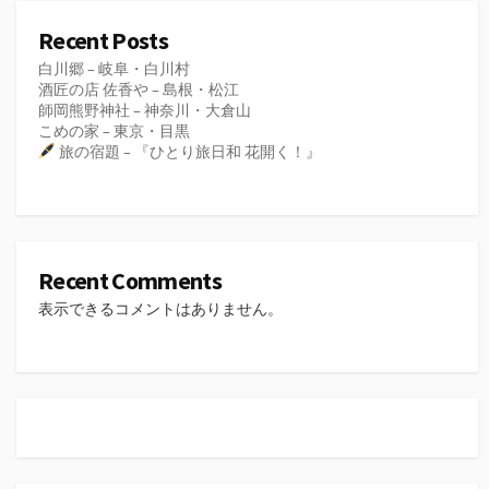
Recent Posts
白川郷 – 岐阜・白川村
酒匠の店 佐香や – 島根・松江
師岡熊野神社 – 神奈川・大倉山
こめの家 – 東京・目黒
旅の宿題 – 『ひとり旅日和 花開く！』
Recent Comments
表示できるコメントはありません。