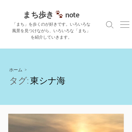
コ
ン
まち歩き
note
テ
「まち」を歩くのが好きです。いろいろな
ン
検
メ
風景を見つけながら、いろいろな「まち」
ツ
索
ニ
を紹介していきます。
切
ュ
へ
り
ー
ス
替
キ
え
ッ
プ
ホーム
>
タグ:
東シナ海