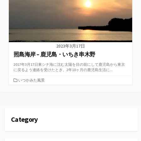
2023年3月17日
照島海岸 – 鹿児島・いちき串木野
2017年3月17日東シナ海に沈む太陽を目の前にして鹿児島から東京
に戻るよう連絡を受けたとき。2年10ヶ月の鹿児島生活に...
カ
いつかみた風景
テ
ゴ
リ
ー
Category