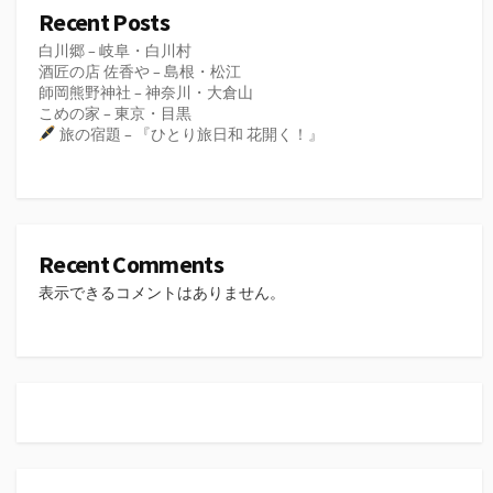
Recent Posts
白川郷 – 岐阜・白川村
酒匠の店 佐香や – 島根・松江
師岡熊野神社 – 神奈川・大倉山
こめの家 – 東京・目黒
旅の宿題 – 『ひとり旅日和 花開く！』
Recent Comments
表示できるコメントはありません。