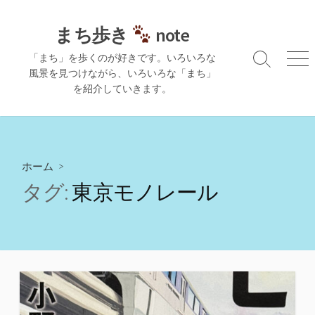
コ
ン
まち歩き
note
テ
「まち」を歩くのが好きです。いろいろな
ン
検
メ
風景を見つけながら、いろいろな「まち」
ツ
索
ニ
を紹介していきます。
切
ュ
へ
り
ー
ス
替
キ
え
ッ
プ
ホーム
>
タグ:
東京モノレール