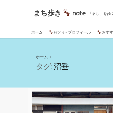
コ
ン
まち歩き
note
「まち」を歩
テ
ン
ツ
ホーム
Profile – プロフィール
おすす
へ
ス
キ
ッ
ホーム
>
プ
タグ:
沼垂