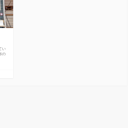
てい
布の