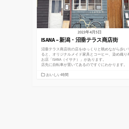
2023年4月5日
ISANA – 新潟・沼垂テラス商店街
沼垂テラス商店街の店をゆっくりと眺めながら歩い
ると、オリジナルメイド家具とコーヒー、染め織り
お店「ISANA（イサナ）」があります。
店先に自転車が置いてあるのですぐにわかります。
カ
おいしい時間
テ
ゴ
リ
ー