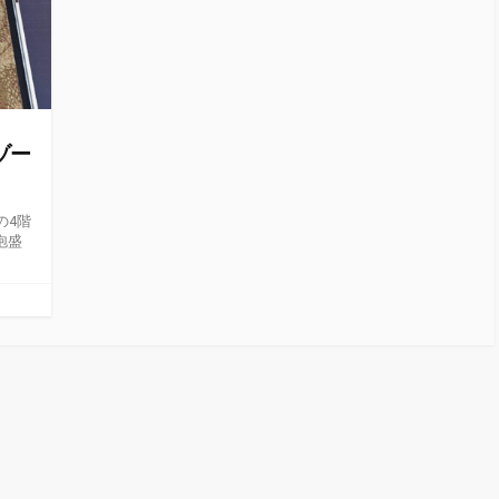
ゾー
の4階
泡盛