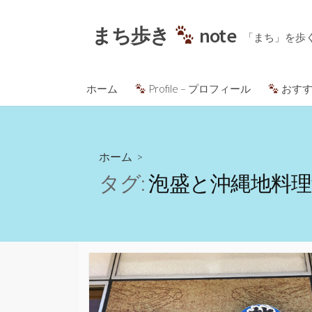
コ
ン
まち歩き
note
「まち」を歩
テ
ン
ツ
ホーム
Profile – プロフィール
おすす
へ
ス
キ
ッ
ホーム
>
プ
タグ:
泡盛と沖縄地料理