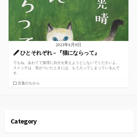
2023年6月9日
🖋 ひとそれぞれ – 『猫にならって』
でもね、あわてて無理に自分を変えようとしないでくださいよ。
スイッチは、気がついたときには、もう入ってしまっているんで
す。
カ
言葉のちから
テ
ゴ
リ
ー
Category