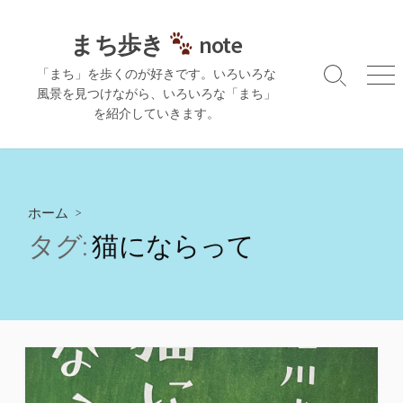
コ
ン
まち歩き
note
テ
「まち」を歩くのが好きです。いろいろな
ン
検
メ
風景を見つけながら、いろいろな「まち」
ツ
索
ニ
を紹介していきます。
切
ュ
へ
り
ー
ス
替
キ
え
ッ
プ
ホーム
>
タグ:
猫にならって