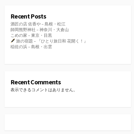
Recent Posts
酒匠の店 佐香や – 島根・松江
師岡熊野神社 – 神奈川・大倉山
こめの家 – 東京・目黒
旅の宿題 – 『ひとり旅日和 花開く！』
稲佐の浜 – 島根・出雲
Recent Comments
表示できるコメントはありません。