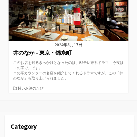
2024年6月17日
井のなか – 東京・錦糸町
このお店を知るきっかけとなったのは、BSテレ東系ドラマ「今夜は
コの字で」です。
コの字カウンターの名店を紹介してくれるドラマですが、この「井
のなか」も取り上げられました。
カ
旨いお酒のたび
テ
ゴ
リ
ー
Category