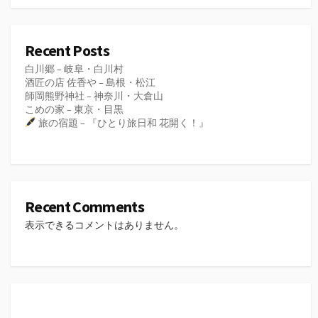
Recent Posts
白川郷 – 岐阜・白川村
酒匠の店 佐香や – 島根・松江
師岡熊野神社 – 神奈川・大倉山
こめの家 – 東京・目黒
旅の宿題 – 『ひとり旅日和 花開く！』
Recent Comments
表示できるコメントはありません。