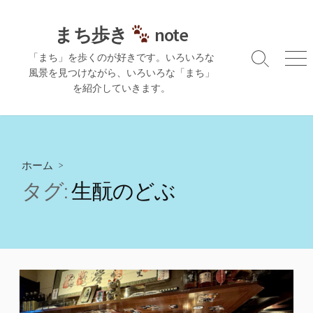
コ
ン
まち歩き
note
テ
「まち」を歩くのが好きです。いろいろな
ン
検
メ
風景を見つけながら、いろいろな「まち」
ツ
索
ニ
を紹介していきます。
切
ュ
へ
り
ー
ス
替
キ
え
ッ
プ
ホーム
>
タグ:
生酛のどぶ