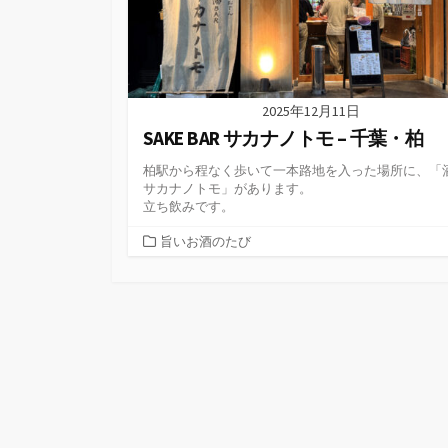
2025年12月11日
SAKE BAR サカナノトモ – 千葉・柏
柏駅から程なく歩いて一本路地を入った場所に、「酒
サカナノトモ」があります。
立ち飲みです。
カ
旨いお酒のたび
テ
ゴ
リ
ー