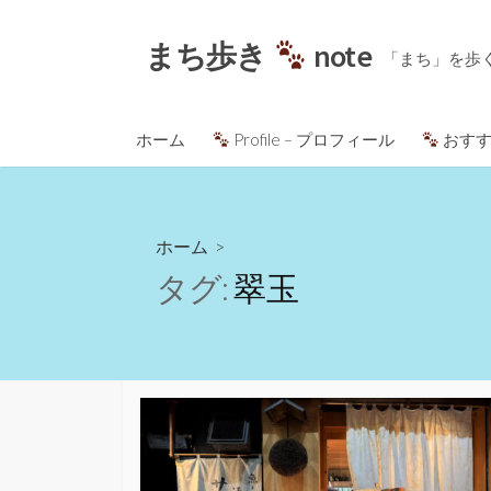
コ
ン
まち歩き
note
「まち」を歩
テ
ン
ツ
ホーム
Profile – プロフィール
おすす
へ
ス
キ
ッ
ホーム
>
プ
タグ:
翠玉