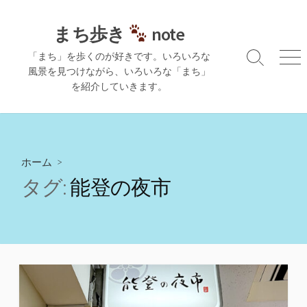
コ
ン
まち歩き
note
テ
「まち」を歩くのが好きです。いろいろな
ン
検
メ
風景を見つけながら、いろいろな「まち」
ツ
索
ニ
を紹介していきます。
切
ュ
へ
り
ー
ス
替
キ
え
ッ
プ
ホーム
>
タグ:
能登の夜市