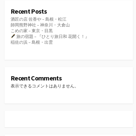
Recent Posts
酒匠の店 佐香や – 島根・松江
師岡熊野神社 – 神奈川・大倉山
こめの家 – 東京・目黒
旅の宿題 – 『ひとり旅日和 花開く！』
稲佐の浜 – 島根・出雲
Recent Comments
表示できるコメントはありません。