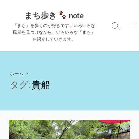
コ
ン
まち歩き
note
テ
「まち」を歩くのが好きです。いろいろな
ン
検
メ
風景を見つけながら、いろいろな「まち」
ツ
索
ニ
を紹介していきます。
切
ュ
へ
り
ー
ス
替
キ
え
ッ
プ
ホーム
>
タグ:
貴船