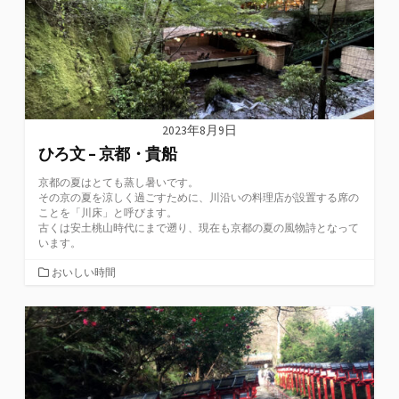
2023年8月9日
ひろ文 – 京都・貴船
京都の夏はとても蒸し暑いです。
その京の夏を涼しく過ごすために、川沿いの料理店が設置する席の
ことを「川床」と呼びます。
古くは安土桃山時代にまで遡り、現在も京都の夏の風物詩となって
います。
カ
おいしい時間
テ
ゴ
リ
ー