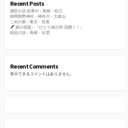
Recent Posts
酒匠の店 佐香や – 島根・松江
師岡熊野神社 – 神奈川・大倉山
こめの家 – 東京・目黒
旅の宿題 – 『ひとり旅日和 花開く！』
稲佐の浜 – 島根・出雲
Recent Comments
表示できるコメントはありません。