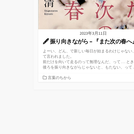
2023年3月11日
🖋 振り向きながら – 『また次の春へ
よーい、どん、で新しい毎日が始まるわけじゃない
て言われました。
前だけを向いて走るのって無理なんだ、って … と
後ろを振り向きながらじゃないと、もたない、って 
カ
言葉のちから
テ
ゴ
リ
ー