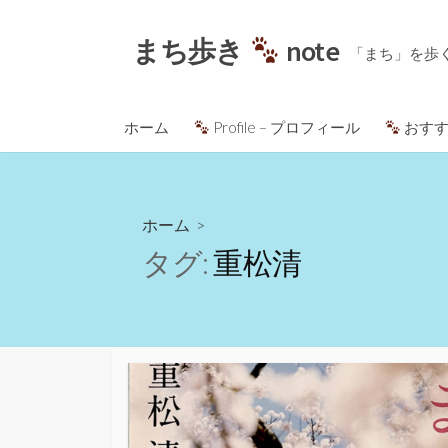
コ
ン
まち歩き
note
「まち」を歩
テ
ン
ツ
ホーム
Profile – プロフィール
おすす
へ
ス
キ
ッ
ホーム
>
プ
タグ:
重松清