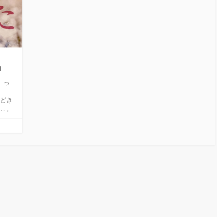
』
、っ
きどき
… 。