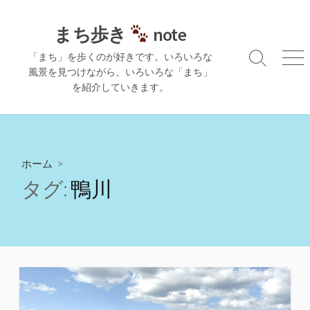
コ
ン
まち歩き
note
テ
「まち」を歩くのが好きです。いろいろな
ン
検
メ
風景を見つけながら、いろいろな「まち」
ツ
索
ニ
を紹介していきます。
切
ュ
へ
り
ー
ス
替
キ
え
ッ
プ
ホーム
>
タグ:
鴨川