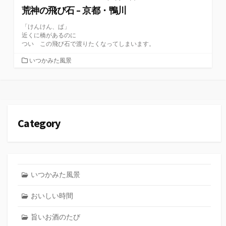
荒神の飛び石 – 京都・鴨川
「けんけん、ぱ」
近くに橋があるのに
つい この飛び石で渡りたくなってしまいます。
カ
いつかみた風景
テ
ゴ
リ
ー
Category
いつかみた風景
おいしい時間
旨いお酒のたび