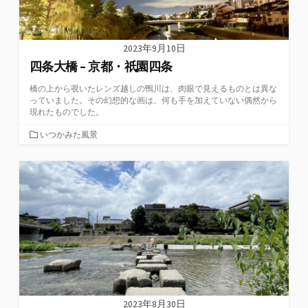
2023年9月10日
四条大橋 – 京都・祇園四条
橋の上から覗いたレンズ越しの鴨川は、肉眼で見えるものとは異な
っていました。その幻想的な画は、何も手を加えていない偶然から
現れたものでした。
カ
いつかみた風景
テ
ゴ
リ
ー
2023年8月30日