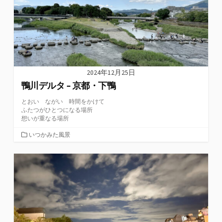
2024年12月25日
鴨川デルタ – 京都・下鴨
とおい ながい 時間をかけて
ふたつがひとつになる場所
想いが重なる場所
カ
いつかみた風景
テ
ゴ
リ
ー