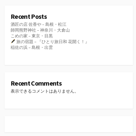
Recent Posts
酒匠の店 佐香や – 島根・松江
師岡熊野神社 – 神奈川・大倉山
こめの家 – 東京・目黒
旅の宿題 – 『ひとり旅日和 花開く！』
稲佐の浜 – 島根・出雲
Recent Comments
表示できるコメントはありません。