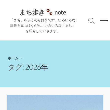
コ
ン
まち歩き
note
テ
「まち」を歩くのが好きです。いろいろな
ン
検
メ
風景を見つけながら、いろいろな「まち」
ツ
索
ニ
を紹介していきます。
切
ュ
へ
り
ー
ス
替
キ
え
ッ
プ
ホーム
>
タグ:
2026年